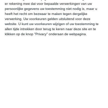
er rekening mee dat voor bepaalde verwerkingen van uw
persoonlijke gegevens uw toestemming niet nodig is, maar u
ma
di
wo
do
vr
heeft het recht om bezwaar te maken tegen dergelijke
verwerking. Uw voorkeuren gelden uitsluitend voor deze
website. U kunt uw voorkeuren wijzigen of uw toestemming te
allen tijde intrekken door terug te keren naar deze site en te
17°
13°
17°
12°
18°
11°
23°
11°
25°
14°
klikken op de knop "Privacy" onderaan de webpagina.
17°C
17°C
16°C
14°C
13°C
12
13:00
16:00
19:00
22:00
01:00
04
13:00
16:00
19:00
22:00
01:00
04
W 5
W 5
W 5
W 5
W 4
W
13:00
16:00
19:00
22:00
01:00
04