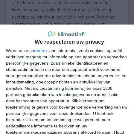
actuele weer in Vadum en de voorspelling voor de
komende dagen, zoals de temperaturen, de kans op
neerslag, de windrichting en de windkracht. Met deze
weergegevens kun je zien wat voor weer je kunt
verwachten in Vadum. Op basis van de
klimaatstatistieken beschrijven we het weer per maand
We respecteren uw privacy
in Vadum. Dit is geen langetermijnverwachting, maar
Wij en onze
partners
slaan informatie, zoals cookies, op en/of
geeft het gemiddelde weerbeeld voor alle maanden van
verkrijgen toegang tot informatie op een apparaat en verwerken
het jaar. Wil je de uitgebreide weersverwachting voor
persoonlijke gegevens, zoals unieke identificatoren en
Vadum zien? Op de pagina met extra weerinformatie
standaardinformatie die door een apparaat wordt verzonden
tonen we de kans op sneeuw, de gevoelstemperatuur,
voor gepersonaliseerde advertenties en inhoud, advertentie- en
de zichtbaarheid, de UV-kracht, de luchtdruk en meer
inhoudsmeting, doelgroepinzichten en ontwikkeling van
goede weerinfo.
diensten.
Met uw toestemming kunnen wij en onze 1538
partners gebruikmaken van locatiegegevens en identificatie
door het scannen van apparatuur. Klik hieronder om
toestemming te geven voor bovengenoemde verwerking van uw
16
persoonlijke gegevens voor deze doeleinden. U kunt ook
N
°C
hieronder klikken om toestemming te weigeren of meer
L
gedetailleerde informatie te bekijken en uw
W
toestemmingskeuzes wijzigen alvorens akkoord te gaan.
Houd