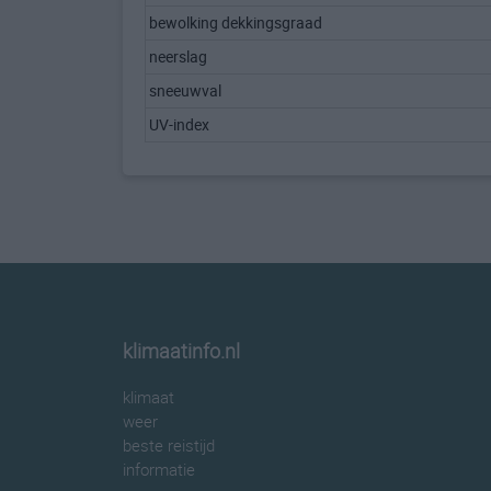
bewolking dekkingsgraad
neerslag
sneeuwval
UV-index
klimaatinfo.nl
klimaat
weer
beste reistijd
informatie