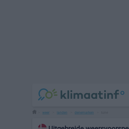
weer
landen
denemarken
tune
>
>
>
>
Uitgebreide weersvoorspel