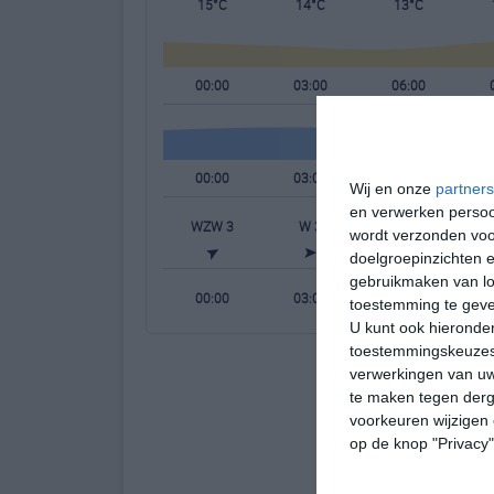
15°C
14°C
13°C
00:00
03:00
06:00
00:00
03:00
06:00
Wij en onze
partners
en verwerken persoon
WZW 3
W 3
W 3
wordt verzonden voo
doelgroepinzichten e
gebruikmaken van loc
00:00
03:00
06:00
toestemming te gev
U kunt ook hieronder
toestemmingskeuzes 
verwerkingen van uw
te maken tegen derge
voorkeuren wijzigen 
op de knop "Privacy