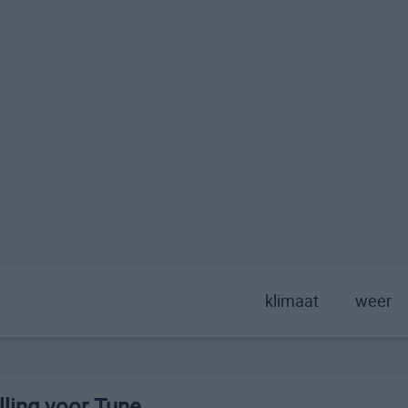
klimaat
weer
ling voor Tune