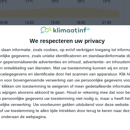
15°C
17°C
18°C
18°C
15°C
09:00
12:00
15:00
18:00
21:00
We respecteren uw privacy
09:00
12:00
15:00
18:00
21:00
slaan informatie, zoals cookies, op en/of verkrijgen toegang tot infor
lijke gegevens, zoals unieke identificatoren en standaardinformatie d
W 4
W 4
WNW 4
WNW 4
W 3
r gepersonaliseerde advertenties en inhoud, advertentie- en inhoudsm
n ontwikkeling van diensten.
Met uw toestemming kunnen wij en onze 
atiegegevens en identificatie door het scannen van apparatuur. Klik 
09:00
12:00
15:00
18:00
21:00
en voor bovengenoemde verwerking van uw persoonlijke gegevens voo
 klikken om toestemming te weigeren of meer gedetailleerde informatie
wijzigen alvorens akkoord te gaan.
Houd er rekening mee dat voor b
 persoonlijke gegevens uw toestemming niet nodig is, maar u heeft h
lijke verwerking. Uw voorkeuren gelden uitsluitend voor deze website
of uw toestemming te allen tijde intrekken door terug te keren naar deze
" onderaan de webpagina.