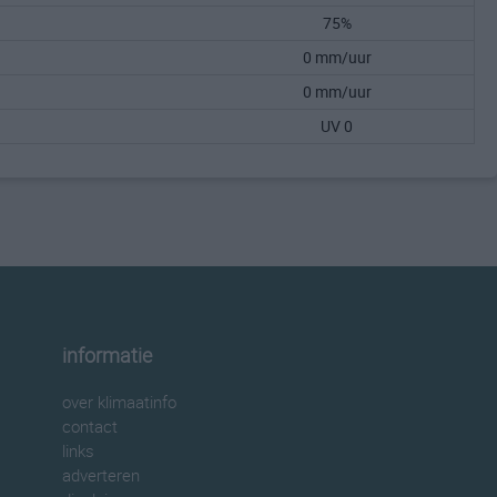
75%
0 mm/uur
0 mm/uur
UV 0
informatie
over klimaatinfo
contact
links
adverteren