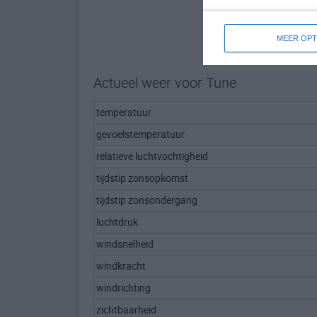
MEER OPT
Actueel weer voor Tune
temperatuur
gevoelstemperatuur
relatieve luchtvochtigheid
tijdstip zonsopkomst
tijdstip zonsondergang
luchtdruk
windsnelheid
windkracht
windrichting
zichtbaarheid