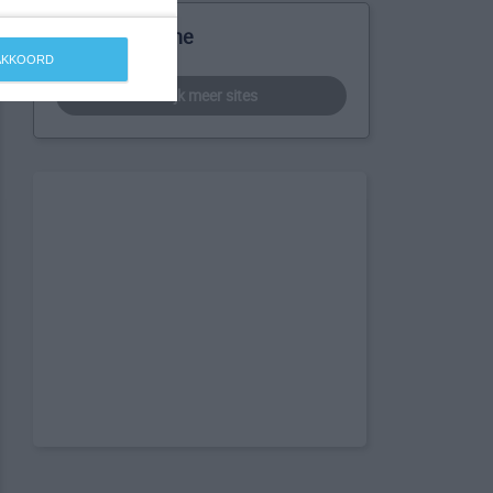
Meer over Tune
 AKKOORD
bekijk meer sites