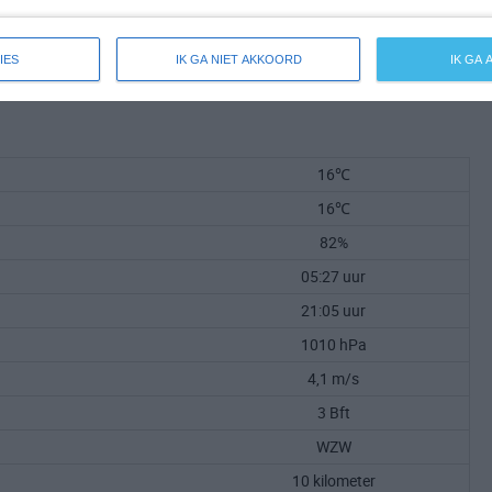
IES
IK GA NIET AKKOORD
IK GA
16℃
16℃
82%
05:27 uur
21:05 uur
1010 hPa
4,1 m/s
3 Bft
WZW
10 kilometer