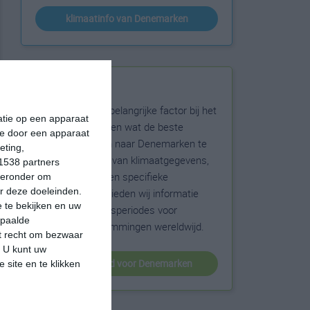
klimaatinfo van Denemarken
Beste reistijd
Het weer is een belangrijke factor bij het
matie op een apparaat
reizen. Wil je weten wat de beste
ie door een apparaat
maanden zijn om naar Denemarken te
eting,
reizen? Op basis van klimaatgegevens,
1538 partners
weersextremen en specifieke
hieronder om
r deze doeleinden.
weerinformatie bieden wij informatie
 te bekijken en uw
over de beste reisperiodes voor
epaalde
duizenden bestemmingen wereldwijd.
et recht om bezwaar
. U kunt uw
beste reistijd voor Denemarken
 site en te klikken