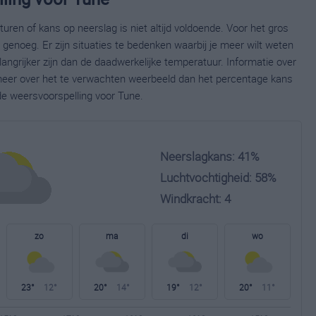
ren of kans op neerslag is niet altijd voldoende. Voor het gros
enoeg. Er zijn situaties te bedenken waarbij je meer wilt weten
ngrijker zijn dan de daadwerkelijke temperatuur. Informatie over
eer over het te verwachten weerbeeld dan het percentage kans
de weersvoorspelling voor Tune.
Neerslagkans: 41%
Luchtvochtigheid: 58%
Windkracht: 4
zo
ma
di
wo
23°
12°
20°
14°
19°
12°
20°
11°