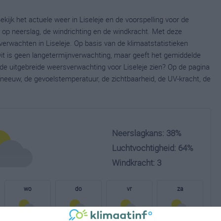
ekijk het actuele weer in Liseleje en de voorspelling voor de
op neerslag, de windrichting en de windkracht. Met deze
erwachten in Liseleje. Op basis van de klimaatstatistieken
Dit is geen langetermijnverwachting, maar geeft het gemiddelde
 de uitgebreide weersverwachting voor Liseleje zien? Op de pagina
neeuw, de gevoelstemperatuur, de zichtbaarheid, de UV-kracht, de
Neerslagkans: 38%
Luchtvochtigheid: 64%
Windkracht: 3
wo
do
vr
za