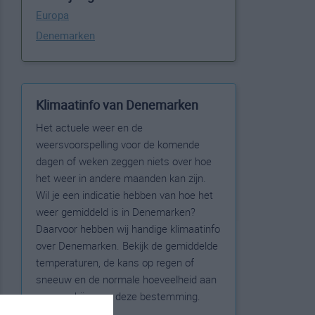
Europa
Denemarken
Klimaatinfo van Denemarken
Het actuele weer en de
weersvoorspelling voor de komende
dagen of weken zeggen niets over hoe
het weer in andere maanden kan zijn.
Wil je een indicatie hebben van hoe het
weer gemiddeld is in Denemarken?
Daarvoor hebben wij handige klimaatinfo
over Denemarken. Bekijk de gemiddelde
temperaturen, de kans op regen of
sneeuw en de normale hoeveelheid aan
zonneschijn voor deze bestemming.