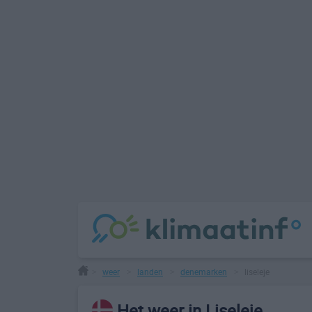
weer
landen
denemarken
liseleje
>
>
>
>
Het weer in Liseleje