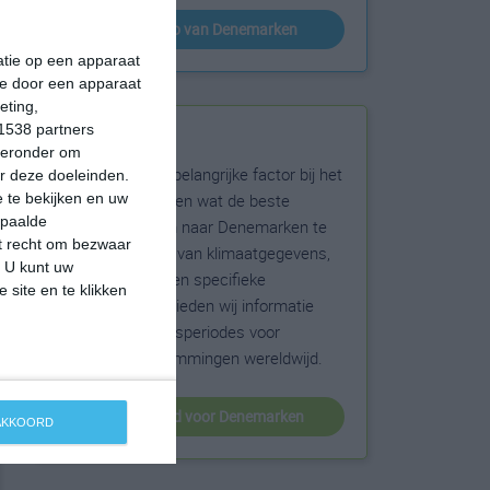
klimaatinfo van Denemarken
matie op een apparaat
ie door een apparaat
eting,
1538 partners
Beste reistijd
hieronder om
Het weer is een belangrijke factor bij het
r deze doeleinden.
reizen. Wil je weten wat de beste
 te bekijken en uw
epaalde
maanden zijn om naar Denemarken te
et recht om bezwaar
reizen? Op basis van klimaatgegevens,
. U kunt uw
weersextremen en specifieke
 site en te klikken
weerinformatie bieden wij informatie
over de beste reisperiodes voor
duizenden bestemmingen wereldwijd.
beste reistijd voor Denemarken
 AKKOORD