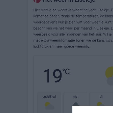
Hier vind je de weersverwachting voor Liseleje. B
komende dagen, zoals de temperaturen, de kans 
weergegevens kun je zien wat voor weer je kunt v
beschrijven we het weer per maand in Liseleje. 
weerbeeld voor alle maanden van het jaar. Wil je
met extra weerinformatie tonen we de kans op s
luchtdruk en meer goede weerinfo.
19
°C
undefined
ma
di