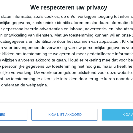
17°
14°
24°
13°
23°
16°
24°
18°
We respecteren uw privacy
19°C
18°C
17°C
16°C
17°C
slaan informatie, zoals cookies, op en/of verkrijgen toegang tot infor
lijke gegevens, zoals unieke identificatoren en standaardinformatie d
r gepersonaliseerde advertenties en inhoud, advertentie- en inhoudsm
n ontwikkeling van diensten.
Met uw toestemming kunnen wij en onze 
00:00
03:00
06:00
09:00
12:00
atiegegevens en identificatie door het scannen van apparatuur. Klik 
en voor bovengenoemde verwerking van uw persoonlijke gegevens voo
 klikken om toestemming te weigeren of meer gedetailleerde informatie
wijzigen alvorens akkoord te gaan.
Houd er rekening mee dat voor b
00:00
03:00
06:00
09:00
12:00
 persoonlijke gegevens uw toestemming niet nodig is, maar u heeft h
lijke verwerking. Uw voorkeuren gelden uitsluitend voor deze website
ZW 2
WZW 2
W 3
W 3
W 3
of uw toestemming te allen tijde intrekken door terug te keren naar deze
" onderaan de webpagina.
00:00
03:00
06:00
09:00
12:00
IES
IK GA NIET AKKOORD
IK GA
reide weersverwachting voor Liseleje