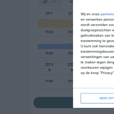
23°
15°
19°
15°
18°
14°
23°C
22°C
20°C
Wij en onze
partners
en verwerken persoon
wordt verzonden voo
doelgroepinzichten e
15:00
18:00
21:00
gebruikmaken van loc
toestemming te gev
U kunt ook hieronder
toestemmingskeuzes 
15:00
18:00
21:00
verwerkingen van uw
te maken tegen derge
ZZO 3
ZZO 3
ZZO 2
voorkeuren wijzigen 
op de knop "Privacy
15:00
18:00
21:00
MEER OPT
bekijk de uitgeb