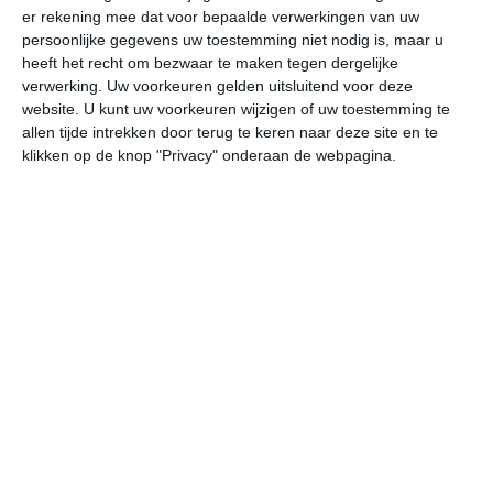
er rekening mee dat voor bepaalde verwerkingen van uw
persoonlijke gegevens uw toestemming niet nodig is, maar u
vr
za
zo
ma
di
heeft het recht om bezwaar te maken tegen dergelijke
verwerking. Uw voorkeuren gelden uitsluitend voor deze
website. U kunt uw voorkeuren wijzigen of uw toestemming te
allen tijde intrekken door terug te keren naar deze site en te
19°
13°
21°
13°
24°
15°
19°
14°
18°
12°
klikken op de knop "Privacy" onderaan de webpagina.
13°C
15°C
18°C
19°C
18°C
15
07:00
10:00
13:00
16:00
19:00
22
07:00
10:00
13:00
16:00
19:00
22
WZW 3
WNW 4
WNW 4
WNW 4
WNW 4
W
07:00
10:00
13:00
16:00
19:00
22