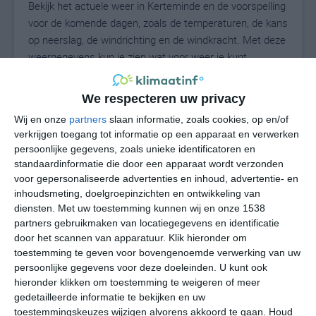
Bekijk het actuele weer in Kerteminde en de voorspelling
voor de komende dagen, zoals de temperaturen, de kans
op neerslag, de windrichting en de windkracht. Met deze
weergegevens kun je zien wat voor weer je kunt
verwachten in Kerteminde. Op basis van de
klimaatstatistieken beschrijven we het weer per maand
We respecteren uw privacy
in Kerteminde. Dit is geen langetermijnverwachting,
Wij en onze
partners
slaan informatie, zoals cookies, op en/of
maar geeft het gemiddelde weerbeeld voor alle
verkrijgen toegang tot informatie op een apparaat en verwerken
maanden van het jaar. Wil je de uitgebreide
persoonlijke gegevens, zoals unieke identificatoren en
weersverwachting voor Kerteminde zien? Op de pagina
standaardinformatie die door een apparaat wordt verzonden
met extra weerinformatie tonen we de kans op sneeuw,
voor gepersonaliseerde advertenties en inhoud, advertentie- en
de gevoelstemperatuur, de zichtbaarheid, de UV-kracht,
inhoudsmeting, doelgroepinzichten en ontwikkeling van
de luchtdruk en meer goede weerinfo.
diensten.
Met uw toestemming kunnen wij en onze 1538
partners gebruikmaken van locatiegegevens en identificatie
door het scannen van apparatuur. Klik hieronder om
toestemming te geven voor bovengenoemde verwerking van uw
16
persoonlijke gegevens voor deze doeleinden. U kunt ook
N
°C
hieronder klikken om toestemming te weigeren of meer
L
gedetailleerde informatie te bekijken en uw
W
toestemmingskeuzes wijzigen alvorens akkoord te gaan.
Houd