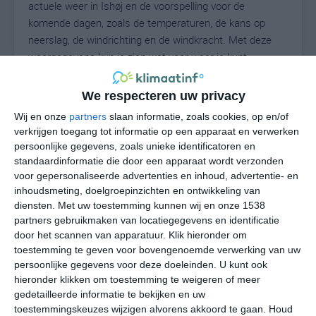
actuele weer in Ishøj en de voorspelling voor de
komende dagen, zoals de temperaturen, de kans op
neerslag, de windrichting en de windkracht. Met deze
weergegevens kun je zien wat voor weer je kunt
verwachten in Ishøj. Op basis van de klimaatstatistieken
beschrijven we het weer per maand in Ishøj. Dit is geen
We respecteren uw privacy
langetermijnverwachting, maar geeft het gemiddelde
Wij en onze
partners
slaan informatie, zoals cookies, op en/of
weerbeeld voor alle maanden van het jaar. Wil je de
verkrijgen toegang tot informatie op een apparaat en verwerken
uitgebreide weersverwachting voor Ishøj zien? Op de
persoonlijke gegevens, zoals unieke identificatoren en
pagina met extra weerinformatie tonen we de kans op
standaardinformatie die door een apparaat wordt verzonden
sneeuw, de gevoelstemperatuur, de zichtbaarheid, de
voor gepersonaliseerde advertenties en inhoud, advertentie- en
UV-kracht, de luchtdruk en meer goede weerinfo.
inhoudsmeting, doelgroepinzichten en ontwikkeling van
diensten.
Met uw toestemming kunnen wij en onze 1538
partners gebruikmaken van locatiegegevens en identificatie
door het scannen van apparatuur. Klik hieronder om
16
toestemming te geven voor bovengenoemde verwerking van uw
N
°C
persoonlijke gegevens voor deze doeleinden. U kunt ook
L
hieronder klikken om toestemming te weigeren of meer
W
gedetailleerde informatie te bekijken en uw
toestemmingskeuzes wijzigen alvorens akkoord te gaan.
Houd