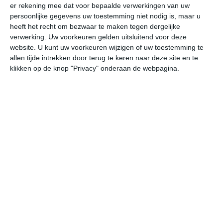
er rekening mee dat voor bepaalde verwerkingen van uw
vr
za
zo
ma
di
persoonlijke gegevens uw toestemming niet nodig is, maar u
heeft het recht om bezwaar te maken tegen dergelijke
verwerking. Uw voorkeuren gelden uitsluitend voor deze
website. U kunt uw voorkeuren wijzigen of uw toestemming te
19°
14°
21°
12°
21°
14°
19°
15°
19°
13°
allen tijde intrekken door terug te keren naar deze site en te
klikken op de knop "Privacy" onderaan de webpagina.
18°C
19°C
18°C
14°C
13°C
12
14:00
17:00
20:00
23:00
02:00
05
14:00
17:00
20:00
23:00
02:00
05
WNW 4
WNW 4
WNW 3
W 2
W 2
WZ
14:00
17:00
20:00
23:00
02:00
05