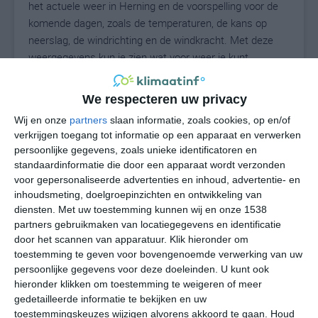
het actuele weer in Herning en de voorspelling voor de
komende dagen, zoals de temperaturen, de kans op
neerslag, de windrichting en de windkracht. Met deze
weergegevens kun je zien wat voor weer je kunt
verwachten in Herning. Op basis van de
klimaatstatistieken beschrijven we het weer per maand
We respecteren uw privacy
in Herning. Dit is geen langetermijnverwachting, maar
Wij en onze
partners
slaan informatie, zoals cookies, op en/of
geeft het gemiddelde weerbeeld voor alle maanden van
verkrijgen toegang tot informatie op een apparaat en verwerken
het jaar. Wil je de uitgebreide weersverwachting voor
persoonlijke gegevens, zoals unieke identificatoren en
Herning zien? Op de pagina met extra weerinformatie
standaardinformatie die door een apparaat wordt verzonden
tonen we de kans op sneeuw, de gevoelstemperatuur,
voor gepersonaliseerde advertenties en inhoud, advertentie- en
de zichtbaarheid, de UV-kracht, de luchtdruk en meer
inhoudsmeting, doelgroepinzichten en ontwikkeling van
goede weerinfo.
diensten.
Met uw toestemming kunnen wij en onze 1538
partners gebruikmaken van locatiegegevens en identificatie
door het scannen van apparatuur. Klik hieronder om
toestemming te geven voor bovengenoemde verwerking van uw
16
persoonlijke gegevens voor deze doeleinden. U kunt ook
N
°C
hieronder klikken om toestemming te weigeren of meer
L
gedetailleerde informatie te bekijken en uw
W
toestemmingskeuzes wijzigen alvorens akkoord te gaan.
Houd