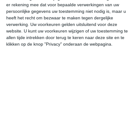
er rekening mee dat voor bepaalde verwerkingen van uw
persoonlijke gegevens uw toestemming niet nodig is, maar u
do
vr
za
zo
ma
heeft het recht om bezwaar te maken tegen dergelijke
verwerking. Uw voorkeuren gelden uitsluitend voor deze
website. U kunt uw voorkeuren wijzigen of uw toestemming te
allen tijde intrekken door terug te keren naar deze site en te
18°
14°
17°
11°
21°
12°
24°
11°
18°
12°
klikken op de knop "Privacy" onderaan de webpagina.
15°C
14°C
12°C
11°C
14°C
15
21:00
00:00
03:00
06:00
09:00
12
21:00
00:00
03:00
06:00
09:00
12
W 4
WNW 4
W 3
W 3
WNW 4
WN
21:00
00:00
03:00
06:00
09:00
12