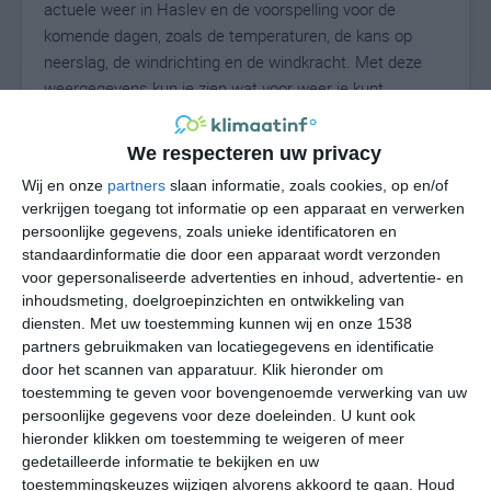
actuele weer in Haslev en de voorspelling voor de
komende dagen, zoals de temperaturen, de kans op
neerslag, de windrichting en de windkracht. Met deze
weergegevens kun je zien wat voor weer je kunt
verwachten in Haslev. Op basis van de
klimaatstatistieken beschrijven we het weer per maand
We respecteren uw privacy
in Haslev. Dit is geen langetermijnverwachting, maar
Wij en onze
partners
slaan informatie, zoals cookies, op en/of
geeft het gemiddelde weerbeeld voor alle maanden van
verkrijgen toegang tot informatie op een apparaat en verwerken
het jaar. Wil je de uitgebreide weersverwachting voor
persoonlijke gegevens, zoals unieke identificatoren en
Haslev zien? Op de pagina met extra weerinformatie
standaardinformatie die door een apparaat wordt verzonden
tonen we de kans op sneeuw, de gevoelstemperatuur,
voor gepersonaliseerde advertenties en inhoud, advertentie- en
de zichtbaarheid, de UV-kracht, de luchtdruk en meer
inhoudsmeting, doelgroepinzichten en ontwikkeling van
goede weerinfo.
diensten.
Met uw toestemming kunnen wij en onze 1538
partners gebruikmaken van locatiegegevens en identificatie
door het scannen van apparatuur. Klik hieronder om
toestemming te geven voor bovengenoemde verwerking van uw
16
persoonlijke gegevens voor deze doeleinden. U kunt ook
N
°C
hieronder klikken om toestemming te weigeren of meer
L
gedetailleerde informatie te bekijken en uw
W
toestemmingskeuzes wijzigen alvorens akkoord te gaan.
Houd