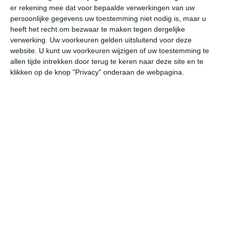
er rekening mee dat voor bepaalde verwerkingen van uw
persoonlijke gegevens uw toestemming niet nodig is, maar u
vr
za
zo
ma
di
heeft het recht om bezwaar te maken tegen dergelijke
verwerking. Uw voorkeuren gelden uitsluitend voor deze
website. U kunt uw voorkeuren wijzigen of uw toestemming te
allen tijde intrekken door terug te keren naar deze site en te
19°
12°
21°
11°
24°
12°
19°
13°
18°
11°
klikken op de knop "Privacy" onderaan de webpagina.
13°C
16°C
18°C
19°C
18°C
13
07:00
10:00
13:00
16:00
19:00
22
07:00
10:00
13:00
16:00
19:00
22
W 3
WNW 4
W 4
WNW 4
WNW 3
W
07:00
10:00
13:00
16:00
19:00
22