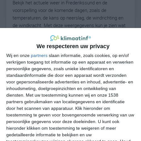
Bekijk het actuele weer in Frederikssund en de
voorspelling voor de komende dagen, zoals de
temperaturen, de kans op neerslag, de windrichting en
de windkracht. Met deze weergegevens kun je zien wat
voor weer je kunt verwachten in Frederikssund. Op basis
van de klimaatstatistieken beschrijven we het weer per
We respecteren uw privacy
maand in Frederikssund. Dit is geen
langetermijnverwachting, maar geeft het gemiddelde
Wij en onze
partners
slaan informatie, zoals cookies, op en/of
verkrijgen toegang tot informatie op een apparaat en verwerken
weerbeeld voor alle maanden van het jaar. Wil je de
persoonlijke gegevens, zoals unieke identificatoren en
uitgebreide weersverwachting voor Frederikssund zien?
standaardinformatie die door een apparaat wordt verzonden
Op de pagina met extra weerinformatie tonen we de
voor gepersonaliseerde advertenties en inhoud, advertentie- en
kans op sneeuw, de gevoelstemperatuur, de
inhoudsmeting, doelgroepinzichten en ontwikkeling van
zichtbaarheid, de UV-kracht, de luchtdruk en meer goede
diensten.
Met uw toestemming kunnen wij en onze 1538
weerinfo.
partners gebruikmaken van locatiegegevens en identificatie
door het scannen van apparatuur. Klik hieronder om
toestemming te geven voor bovengenoemde verwerking van uw
persoonlijke gegevens voor deze doeleinden. U kunt ook
17
N
hieronder klikken om toestemming te weigeren of meer
°C
gedetailleerde informatie te bekijken en uw
L