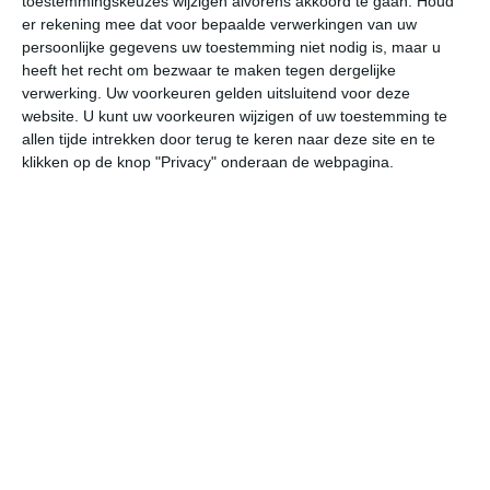
toestemmingskeuzes wijzigen alvorens akkoord te gaan.
Houd
W
er rekening mee dat voor bepaalde verwerkingen van uw
persoonlijke gegevens uw toestemming niet nodig is, maar u
heeft het recht om bezwaar te maken tegen dergelijke
ma
di
wo
do
vr
verwerking. Uw voorkeuren gelden uitsluitend voor deze
website. U kunt uw voorkeuren wijzigen of uw toestemming te
allen tijde intrekken door terug te keren naar deze site en te
20°
15°
19°
13°
20°
12°
24°
11°
26°
15°
klikken op de knop "Privacy" onderaan de webpagina.
16°C
20°C
19°C
16°C
14°C
13
12:00
15:00
18:00
21:00
00:00
03
12:00
15:00
18:00
21:00
00:00
03
WNW 3
WNW 3
WNW 4
WNW 4
WNW 4
W