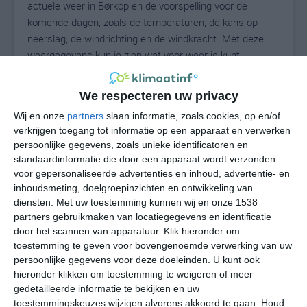
actuele weer in Børkop en de voorspelling voor de
komende dagen, zoals de temperaturen, de kans op
neerslag, de windrichting en de windkracht. Met deze
weergegevens kun je zien wat voor weer je kunt
verwachten in Børkop. Op basis van de
klimaatstatistieken beschrijven we het weer per maand
We respecteren uw privacy
in Børkop. Dit is geen langetermijnverwachting, maar
Wij en onze
partners
slaan informatie, zoals cookies, op en/of
geeft het gemiddelde weerbeeld voor alle maanden van
verkrijgen toegang tot informatie op een apparaat en verwerken
het jaar. Wil je de uitgebreide weersverwachting voor
persoonlijke gegevens, zoals unieke identificatoren en
Børkop zien? Op de pagina met extra weerinformatie
standaardinformatie die door een apparaat wordt verzonden
tonen we de kans op sneeuw, de gevoelstemperatuur,
voor gepersonaliseerde advertenties en inhoud, advertentie- en
de zichtbaarheid, de UV-kracht, de luchtdruk en meer
inhoudsmeting, doelgroepinzichten en ontwikkeling van
goede weerinfo.
diensten.
Met uw toestemming kunnen wij en onze 1538
partners gebruikmaken van locatiegegevens en identificatie
door het scannen van apparatuur. Klik hieronder om
toestemming te geven voor bovengenoemde verwerking van uw
17
persoonlijke gegevens voor deze doeleinden. U kunt ook
N
°C
hieronder klikken om toestemming te weigeren of meer
L
gedetailleerde informatie te bekijken en uw
W
toestemmingskeuzes wijzigen alvorens akkoord te gaan.
Houd