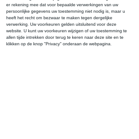
er rekening mee dat voor bepaalde verwerkingen van uw
persoonlijke gegevens uw toestemming niet nodig is, maar u
do
vr
za
zo
ma
heeft het recht om bezwaar te maken tegen dergelijke
verwerking. Uw voorkeuren gelden uitsluitend voor deze
website. U kunt uw voorkeuren wijzigen of uw toestemming te
allen tijde intrekken door terug te keren naar deze site en te
19°
14°
18°
11°
22°
11°
25°
12°
20°
13°
klikken op de knop "Privacy" onderaan de webpagina.
17°C
15°C
13°C
12°C
12°C
15
19:00
22:00
01:00
04:00
07:00
10
19:00
22:00
01:00
04:00
07:00
10
W 4
W 3
W 3
W 3
W 3
WN
19:00
22:00
01:00
04:00
07:00
10