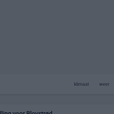
klimaat
weer
ling voor Blovstrød