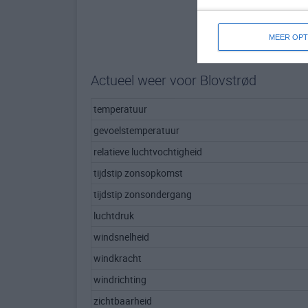
MEER OPT
Actueel weer voor Blovstrød
temperatuur
gevoelstemperatuur
relatieve luchtvochtigheid
tijdstip zonsopkomst
tijdstip zonsondergang
luchtdruk
windsnelheid
windkracht
windrichting
zichtbaarheid