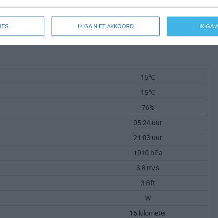
IES
IK GA NIET AKKOORD
IK GA
15℃
15℃
76%
05:24 uur
21:03 uur
1010 hPa
3,8 m/s
3 Bft
W
16 kilometer