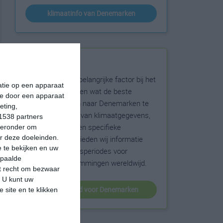
klimaatinfo van Denemarken
Beste reistijd
Het weer is een belangrijke factor bij het
matie op een apparaat
reizen. Wil je weten wat de beste
ie door een apparaat
maanden zijn om naar Denemarken te
eting,
reizen? Op basis van klimaatgegevens,
1538 partners
weersextremen en specifieke
hieronder om
r deze doeleinden.
weerinformatie bieden wij informatie
 te bekijken en uw
over de beste reisperiodes voor
epaalde
duizenden bestemmingen wereldwijd.
et recht om bezwaar
. U kunt uw
beste reistijd voor Denemarken
 site en te klikken