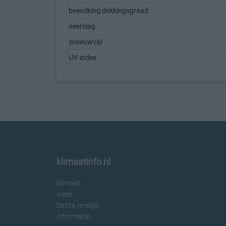
bewolking dekkingsgraad
neerslag
sneeuwval
UV-index
klimaatinfo.nl
klimaat
weer
beste reistijd
informatie