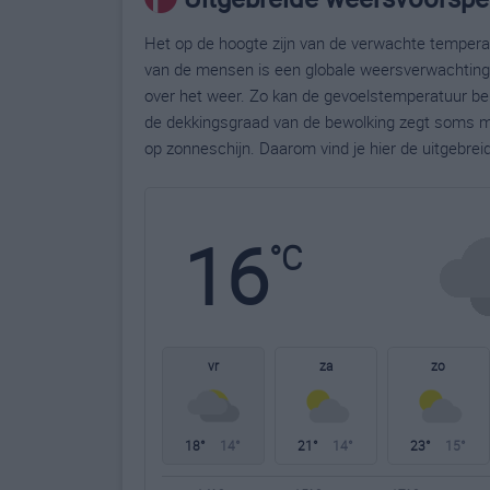
Het op de hoogte zijn van de verwachte temperatu
van de mensen is een globale weersverwachting g
over het weer. Zo kan de gevoelstemperatuur bela
de dekkingsgraad van de bewolking zegt soms m
op zonneschijn. Daarom vind je hier de uitgebrei
16
°C
vr
za
zo
18°
14°
21°
14°
23°
15°