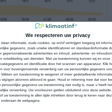
19°C
19°C
16°C
13°C
12°C
15:00
18:00
21:00
00:00
03:00
We respecteren uw privacy
15:00
18:00
21:00
00:00
03:00
slaan informatie, zoals cookies, op en/of verkrijgen toegang tot infor
lijke gegevens, zoals unieke identificatoren en standaardinformatie d
NW 4
W 3
WNW 2
WZW 2
WZW 2
r gepersonaliseerde advertenties en inhoud, advertentie- en inhoudsm
n ontwikkeling van diensten.
Met uw toestemming kunnen wij en onze 
atiegegevens en identificatie door het scannen van apparatuur. Klik 
15:00
18:00
21:00
00:00
03:00
en voor bovengenoemde verwerking van uw persoonlijke gegevens voo
 klikken om toestemming te weigeren of meer gedetailleerde informatie
wijzigen alvorens akkoord te gaan.
Houd er rekening mee dat voor b
 persoonlijke gegevens uw toestemming niet nodig is, maar u heeft h
lijke verwerking. Uw voorkeuren gelden uitsluitend voor deze website
of uw toestemming te allen tijde intrekken door terug te keren naar deze
" onderaan de webpagina.