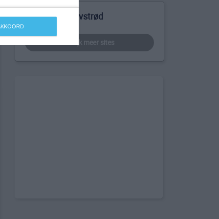
Meer over Blovstrød
 AKKOORD
bekijk meer sites