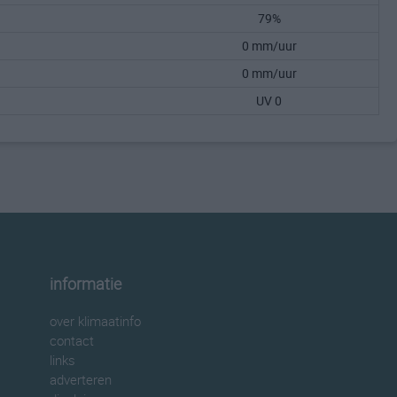
79%
0 mm/uur
0 mm/uur
UV 0
informatie
over klimaatinfo
contact
links
adverteren