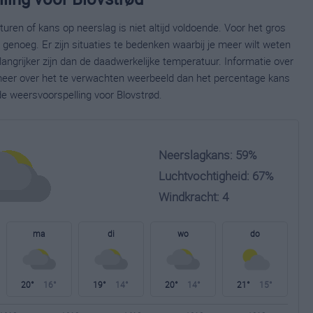
ren of kans op neerslag is niet altijd voldoende. Voor het gros
enoeg. Er zijn situaties te bedenken waarbij je meer wilt weten
ngrijker zijn dan de daadwerkelijke temperatuur. Informatie over
eer over het te verwachten weerbeeld dan het percentage kans
de weersvoorspelling voor Blovstrød.
Neerslagkans: 59%
Luchtvochtigheid: 67%
Windkracht: 4
ma
di
wo
do
20°
16°
19°
14°
20°
14°
21°
15°