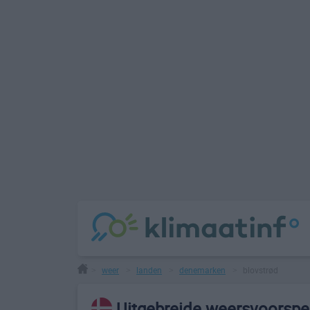
weer
landen
denemarken
blovstrød
>
>
>
>
Uitgebreide weersvoorspel