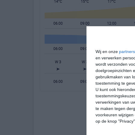
14°C
15°C
17°C
06:00
09:00
12:00
06:00
09:00
12:00
Wij en onze
partners
en verwerken persoon
W 3
W 3
W 3
W
wordt verzonden voo
doelgroepinzichten e
gebruikmaken van loc
06:00
09:00
12:00
toestemming te gev
U kunt ook hieronder
toestemmingskeuzes 
verwerkingen van uw
te maken tegen derge
voorkeuren wijzigen 
op de knop "Privacy