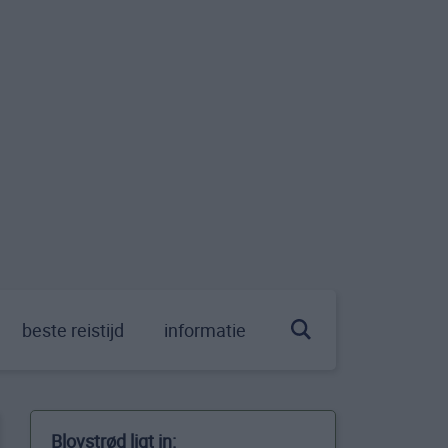
beste reistijd
informatie
Blovstrød ligt in: