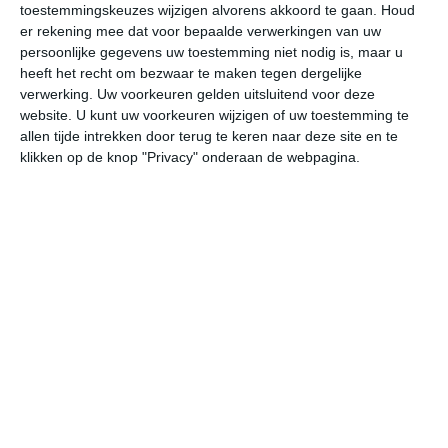
toestemmingskeuzes wijzigen alvorens akkoord te gaan.
Houd
W
er rekening mee dat voor bepaalde verwerkingen van uw
persoonlijke gegevens uw toestemming niet nodig is, maar u
za
zo
ma
di
wo
heeft het recht om bezwaar te maken tegen dergelijke
verwerking. Uw voorkeuren gelden uitsluitend voor deze
website. U kunt uw voorkeuren wijzigen of uw toestemming te
allen tijde intrekken door terug te keren naar deze site en te
33°
26°
32°
25°
35°
26°
32°
27°
33°
27°
klikken op de knop "Privacy" onderaan de webpagina.
28°C
32°C
32°C
28°C
27°C
26
10:00
13:00
16:00
19:00
22:00
01
10:00
13:00
16:00
19:00
22:00
01
ONO 2
O 3
ZO 3
NO 2
NO 2
NO