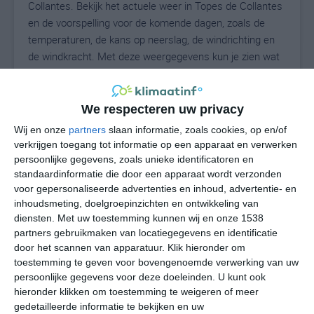
Collantes. Bekijk het actuele weer in Topes de Collantes
en de voorspelling voor de komende dagen, zoals de
temperaturen, de kans op neerslag, de windrichting en
de windkracht. Met deze weergegevens kun je zien wat
voor weer je kunt verwachten in Topes de Collantes. Op
basis van de klimaatstatistieken beschrijven we het
weer per maand in Topes de Collantes. Dit is geen
We respecteren uw privacy
langetermijnverwachting, maar geeft het gemiddelde
Wij en onze
partners
slaan informatie, zoals cookies, op en/of
weerbeeld voor alle maanden van het jaar. Wil je de
verkrijgen toegang tot informatie op een apparaat en verwerken
uitgebreide weersverwachting voor Topes de Collantes
persoonlijke gegevens, zoals unieke identificatoren en
zien? Op de pagina met extra weerinformatie tonen we
standaardinformatie die door een apparaat wordt verzonden
voor gepersonaliseerde advertenties en inhoud, advertentie- en
de kans op sneeuw, de gevoelstemperatuur, de
inhoudsmeting, doelgroepinzichten en ontwikkeling van
zichtbaarheid, de UV-kracht, de luchtdruk en meer goede
diensten.
Met uw toestemming kunnen wij en onze 1538
weerinfo.
partners gebruikmaken van locatiegegevens en identificatie
door het scannen van apparatuur. Klik hieronder om
toestemming te geven voor bovengenoemde verwerking van uw
persoonlijke gegevens voor deze doeleinden. U kunt ook
28
N
°C
hieronder klikken om toestemming te weigeren of meer
L
gedetailleerde informatie te bekijken en uw