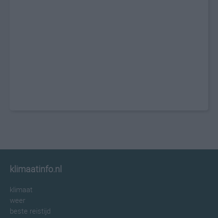
klimaatinfo.nl
klimaat
weer
beste reistijd