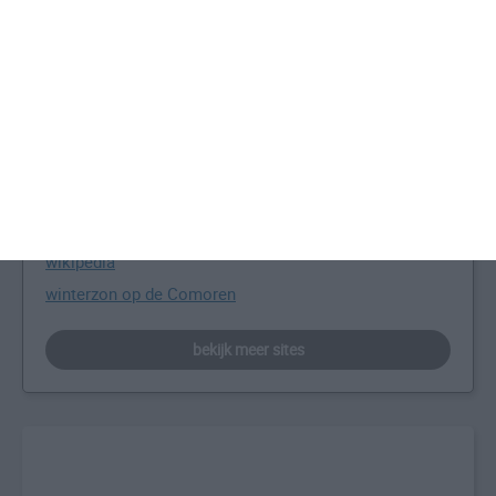
beste reistijd voor de Comoren
Meer over de Comoren
Comoren informatie
Comoren informatie
Comoren reisinformatie
wikipedia
winterzon op de Comoren
bekijk meer sites