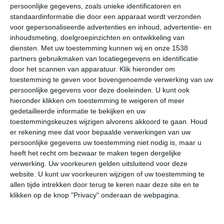
>
Adda-Douéni
persoonlijke gegevens, zoals unieke identificatoren en
standaardinformatie die door een apparaat wordt verzonden
>
Anjouan
voor gepersonaliseerde advertenties en inhoud, advertentie- en
inhoudsmeting, doelgroepinzichten en ontwikkeling van
>
Antsahé
diensten.
Met uw toestemming kunnen wij en onze 1538
partners gebruikmaken van locatiegegevens en identificatie
>
Assimpao
door het scannen van apparatuur. Klik hieronder om
toestemming te geven voor bovengenoemde verwerking van uw
>
Bahani
persoonlijke gegevens voor deze doeleinden. U kunt ook
hieronder klikken om toestemming te weigeren of meer
>
Bambadjani
gedetailleerde informatie te bekijken en uw
toestemmingskeuzes wijzigen alvorens akkoord te gaan.
Houd
>
Bandajou
er rekening mee dat voor bepaalde verwerkingen van uw
persoonlijke gegevens uw toestemming niet nodig is, maar u
>
Barakani
heeft het recht om bezwaar te maken tegen dergelijke
verwerking. Uw voorkeuren gelden uitsluitend voor deze
>
Bimbini
website. U kunt uw voorkeuren wijzigen of uw toestemming te
allen tijde intrekken door terug te keren naar deze site en te
>
Boungouéni
klikken op de knop "Privacy" onderaan de webpagina.
>
Bouni