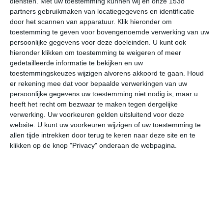
diensten.
Met uw toestemming kunnen wij en onze 1538
partners gebruikmaken van locatiegegevens en identificatie
door het scannen van apparatuur. Klik hieronder om
toestemming te geven voor bovengenoemde verwerking van uw
bekijk de uitgebreide weersverwachting voor Toronto
persoonlijke gegevens voor deze doeleinden. U kunt ook
hieronder klikken om toestemming te weigeren of meer
Op basis van de langjarige klimaatstatistieken, bepaalde
gedetailleerde informatie te bekijken en uw
weerpatronen en specifieke gebeurtenissen kan een
toestemmingskeuzes wijzigen alvorens akkoord te gaan.
Houd
er rekening mee dat voor bepaalde verwerkingen van uw
gemiddeld weerbeeld per maand samengesteld worden.
persoonlijke gegevens uw toestemming niet nodig is, maar u
heeft het recht om bezwaar te maken tegen dergelijke
Het weer in januari
verwerking. Uw voorkeuren gelden uitsluitend voor deze
website. U kunt uw voorkeuren wijzigen of uw toestemming te
In de maand januari ligt de gemiddelde
allen tijde intrekken door terug te keren naar deze site en te
maximumtemperatuur in Toronto rond de -2 graden
klikken op de knop "Privacy" onderaan de webpagina.
Celsius. De gemiddelde minimumtemperatuur komt in
januari uit op -10 graden. Het aantal uren dat de zon
zichtbaar is ligt in januari op deze bestemming rond de 3
uur per dag. Binnen de hele maand valt er gedurende
ongeveer 11 dagen neerslag. Als je kijkt naar de
langjarige gemiddeldes dan zorgt dat voor een redelijke