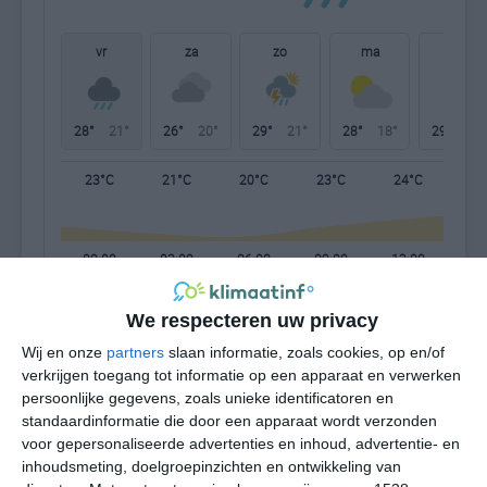
vr
za
zo
ma
di
28°
21°
26°
20°
29°
21°
28°
18°
29°
19°
23°C
21°C
20°C
23°C
24°C
26
00:00
03:00
06:00
09:00
12:00
15
We respecteren uw privacy
00:00
03:00
06:00
09:00
12:00
15
Wij en onze
partners
slaan informatie, zoals cookies, op en/of
verkrijgen toegang tot informatie op een apparaat en verwerken
persoonlijke gegevens, zoals unieke identificatoren en
NNW 1
NNW 1
NNW 1
OZO 1
ZZO 2
ZZ
standaardinformatie die door een apparaat wordt verzonden
voor gepersonaliseerde advertenties en inhoud, advertentie- en
inhoudsmeting, doelgroepinzichten en ontwikkeling van
00:00
03:00
06:00
09:00
12:00
15