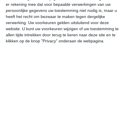
er rekening mee dat voor bepaalde verwerkingen van uw
persoonlijke gegevens uw toestemming niet nodig is, maar u
za
zo
ma
di
wo
heeft het recht om bezwaar te maken tegen dergelijke
verwerking. Uw voorkeuren gelden uitsluitend voor deze
website. U kunt uw voorkeuren wijzigen of uw toestemming te
allen tijde intrekken door terug te keren naar deze site en te
23°
11°
26°
8°
27°
8°
18°
8°
12°
8°
klikken op de knop "Privacy" onderaan de webpagina.
11°C
9°C
8°C
10°C
23°C
26
23:00
02:00
05:00
08:00
11:00
14
23:00
02:00
05:00
08:00
11:00
14
OZO 1
ZO 1
O 1
ONO 1
N 1
WN
23:00
02:00
05:00
08:00
11:00
14