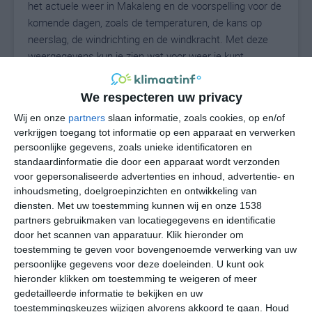
het actuele weer in Makaleng en de voorspelling voor de
komende dagen, zoals de temperaturen, de kans op
neerslag, de windrichting en de windkracht. Met deze
weergegevens kun je zien wat voor weer je kunt
verwachten in Makaleng. Op basis van de
klimaatstatistieken beschrijven we het weer per maand
We respecteren uw privacy
in Makaleng. Dit is geen langetermijnverwachting, maar
Wij en onze
partners
slaan informatie, zoals cookies, op en/of
geeft het gemiddelde weerbeeld voor alle maanden van
verkrijgen toegang tot informatie op een apparaat en verwerken
het jaar. Wil je de uitgebreide weersverwachting voor
persoonlijke gegevens, zoals unieke identificatoren en
Makaleng zien? Op de pagina met extra weerinformatie
standaardinformatie die door een apparaat wordt verzonden
tonen we de kans op sneeuw, de gevoelstemperatuur,
voor gepersonaliseerde advertenties en inhoud, advertentie- en
de zichtbaarheid, de UV-kracht, de luchtdruk en meer
inhoudsmeting, doelgroepinzichten en ontwikkeling van
goede weerinfo.
diensten.
Met uw toestemming kunnen wij en onze 1538
partners gebruikmaken van locatiegegevens en identificatie
door het scannen van apparatuur. Klik hieronder om
toestemming te geven voor bovengenoemde verwerking van uw
18
persoonlijke gegevens voor deze doeleinden. U kunt ook
N
°C
hieronder klikken om toestemming te weigeren of meer
L
gedetailleerde informatie te bekijken en uw
W
toestemmingskeuzes wijzigen alvorens akkoord te gaan.
Houd