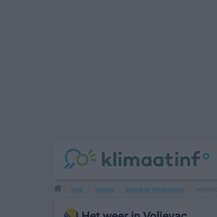
weer
landen
bosnië en herzegovina
voljeva
>
>
>
>
Het weer in Voljevac