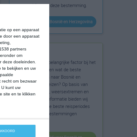
zonneschijn voor deze bestemming.
klimaatinfo van Bosnië en Herzegovina
matie op een apparaat
ie door een apparaat
eting,
1538 partners
Beste reistijd
hieronder om
Het weer is een belangrijke factor bij het
r deze doeleinden.
 te bekijken en uw
reizen. Wil je weten wat de beste
epaalde
maanden zijn om naar Bosnië en
et recht om bezwaar
Herzegovina te reizen? Op basis van
. U kunt uw
klimaatgegevens, weersextremen en
 site en te klikken
specifieke weerinformatie bieden wij
informatie over de beste reisperiodes
voor duizenden bestemmingen
wereldwijd.
 AKKOORD