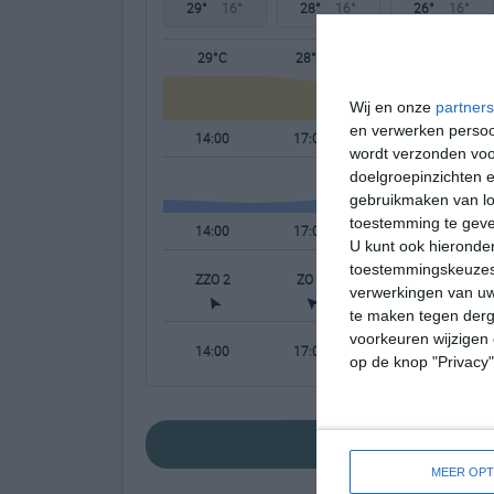
29°
16°
28°
16°
26°
16°
29°C
28°C
22°C
Wij en onze
partners
en verwerken persoon
14:00
17:00
20:00
wordt verzonden voo
doelgroepinzichten e
gebruikmaken van loc
toestemming te gev
14:00
17:00
20:00
U kunt ook hieronder
toestemmingskeuzes 
ZZO 2
ZO 2
NO 2
verwerkingen van uw
te maken tegen derge
voorkeuren wijzigen 
14:00
17:00
20:00
op de knop "Privacy
bekijk de uitgebr
MEER OPT