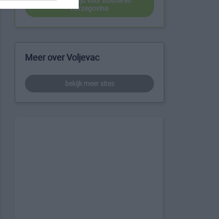
beste reistijd voor Bosnië en
Herzegovina
Meer over Voljevac
bekijk meer sites