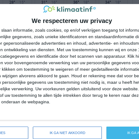
28°
15°
31°
16°
36°
18°
34°
18°
19°C
17°C
16°C
22°C
26°C
We respecteren uw privacy
slaan informatie, zoals cookies, op en/of verkrijgen toegang tot infor
lijke gegevens, zoals unieke identificatoren en standaardinformatie d
23:00
02:00
05:00
08:00
11:00
r gepersonaliseerde advertenties en inhoud, advertentie- en inhoudsm
n ontwikkeling van diensten.
Met uw toestemming kunnen wij en onze 
atiegegevens en identificatie door het scannen van apparatuur. Klik 
en voor bovengenoemde verwerking van uw persoonlijke gegevens voo
23:00
02:00
05:00
08:00
11:00
 klikken om toestemming te weigeren of meer gedetailleerde informatie
wijzigen alvorens akkoord te gaan.
Houd er rekening mee dat voor b
NO 2
NO 2
NO 2
NO 1
OZO 1
 persoonlijke gegevens uw toestemming niet nodig is, maar u heeft h
lijke verwerking. Uw voorkeuren gelden uitsluitend voor deze website
of uw toestemming te allen tijde intrekken door terug te keren naar deze
23:00
02:00
05:00
08:00
11:00
" onderaan de webpagina.
eide weersverwachting voor Voljevac
IES
IK GA NIET AKKOORD
IK GA