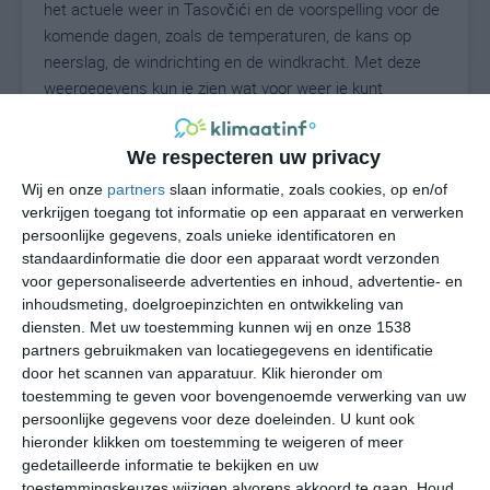
het actuele weer in Tasovčići en de voorspelling voor de
komende dagen, zoals de temperaturen, de kans op
neerslag, de windrichting en de windkracht. Met deze
weergegevens kun je zien wat voor weer je kunt
verwachten in Tasovčići. Op basis van de
klimaatstatistieken beschrijven we het weer per maand
We respecteren uw privacy
in Tasovčići. Dit is geen langetermijnverwachting, maar
Wij en onze
partners
slaan informatie, zoals cookies, op en/of
geeft het gemiddelde weerbeeld voor alle maanden van
verkrijgen toegang tot informatie op een apparaat en verwerken
het jaar. Wil je de uitgebreide weersverwachting voor
persoonlijke gegevens, zoals unieke identificatoren en
Tasovčići zien? Op de pagina met extra weerinformatie
standaardinformatie die door een apparaat wordt verzonden
tonen we de kans op sneeuw, de gevoelstemperatuur,
voor gepersonaliseerde advertenties en inhoud, advertentie- en
de zichtbaarheid, de UV-kracht, de luchtdruk en meer
inhoudsmeting, doelgroepinzichten en ontwikkeling van
goede weerinfo.
diensten.
Met uw toestemming kunnen wij en onze 1538
partners gebruikmaken van locatiegegevens en identificatie
door het scannen van apparatuur. Klik hieronder om
toestemming te geven voor bovengenoemde verwerking van uw
29
N
persoonlijke gegevens voor deze doeleinden. U kunt ook
°C
hieronder klikken om toestemming te weigeren of meer
L
gedetailleerde informatie te bekijken en uw
W
toestemmingskeuzes wijzigen alvorens akkoord te gaan.
Houd