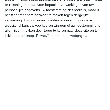
er rekening mee dat voor bepaalde verwerkingen van uw
persoonlijke gegevens uw toestemming niet nodig is, maar u
za
zo
ma
di
wo
heeft het recht om bezwaar te maken tegen dergelijke
verwerking. Uw voorkeuren gelden uitsluitend voor deze
website. U kunt uw voorkeuren wijzigen of uw toestemming te
37°
21°
37°
22°
37°
18°
38°
18°
40°
20°
allen tijde intrekken door terug te keren naar deze site en te
klikken op de knop "Privacy" onderaan de webpagina.
29°C
37°C
37°C
34°C
30°C
26
09:00
12:00
15:00
18:00
21:00
00
09:00
12:00
15:00
18:00
21:00
00
ZW 0
O 1
NO 2
NNO 2
NNO 2
NN
09:00
12:00
15:00
18:00
21:00
00