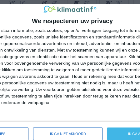
34°
19°
34°
20°
38°
21°
38°
18°
31°C
33°C
31°C
25°C
22°C
We respecteren uw privacy
slaan informatie, zoals cookies, op en/of verkrijgen toegang tot infor
lijke gegevens, zoals unieke identificatoren en standaardinformatie d
13:00
16:00
19:00
22:00
01:00
r gepersonaliseerde advertenties en inhoud, advertentie- en inhoudsm
n ontwikkeling van diensten.
Met uw toestemming kunnen wij en onze 
atiegegevens en identificatie door het scannen van apparatuur. Klik 
en voor bovengenoemde verwerking van uw persoonlijke gegevens voo
13:00
16:00
19:00
22:00
01:00
 klikken om toestemming te weigeren of meer gedetailleerde informatie
wijzigen alvorens akkoord te gaan.
Houd er rekening mee dat voor b
NW 3
NW 3
NNW 2
ZZO 1
OZO 0
 persoonlijke gegevens uw toestemming niet nodig is, maar u heeft h
lijke verwerking. Uw voorkeuren gelden uitsluitend voor deze website
of uw toestemming te allen tijde intrekken door terug te keren naar deze
13:00
16:00
19:00
22:00
01:00
" onderaan de webpagina.
reide weersverwachting voor Svojat
IES
IK GA NIET AKKOORD
IK GA