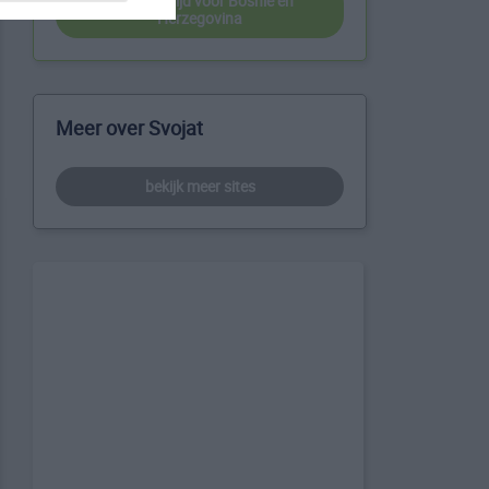
beste reistijd voor Bosnië en
Herzegovina
Meer over Svojat
bekijk meer sites