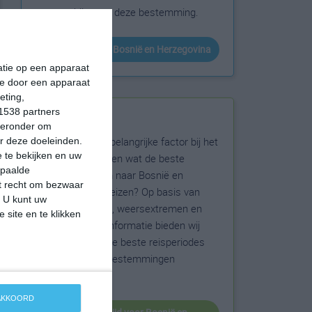
zonneschijn voor deze bestemming.
klimaatinfo van Bosnië en Herzegovina
matie op een apparaat
ie door een apparaat
eting,
1538 partners
Beste reistijd
hieronder om
Het weer is een belangrijke factor bij het
r deze doeleinden.
 te bekijken en uw
reizen. Wil je weten wat de beste
epaalde
maanden zijn om naar Bosnië en
et recht om bezwaar
Herzegovina te reizen? Op basis van
. U kunt uw
klimaatgegevens, weersextremen en
 site en te klikken
specifieke weerinformatie bieden wij
informatie over de beste reisperiodes
voor duizenden bestemmingen
wereldwijd.
 AKKOORD