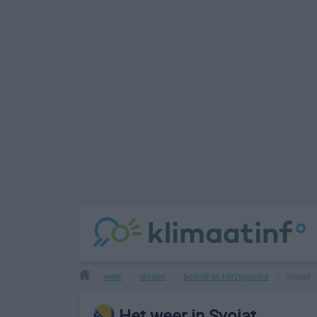
weer
landen
bosnië en herzegovina
svojat
>
>
>
>
Het weer in Svojat