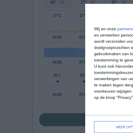
33°
20°
27°
20°
32°
18°
21°C
21°C
28°C
Wij en onze
partners
en verwerken persoon
04:00
07:00
10:00
wordt verzonden voo
doelgroepinzichten e
gebruikmaken van loc
toestemming te gev
04:00
07:00
10:00
U kunt ook hieronder
toestemmingskeuzes 
ZO 1
ZO 1
W 2
verwerkingen van uw
te maken tegen derge
voorkeuren wijzigen 
04:00
07:00
10:00
op de knop "Privacy
bekijk de uitgeb
MEER OPT