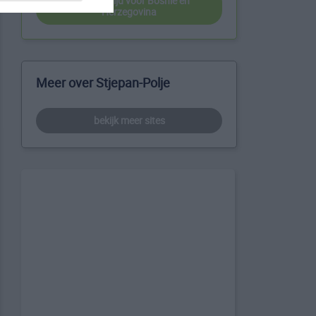
beste reistijd voor Bosnië en
Herzegovina
Meer over Stjepan-Polje
bekijk meer sites