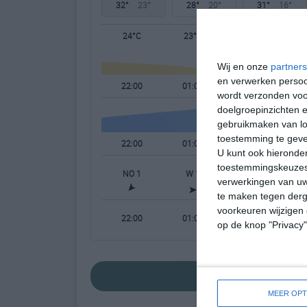
32°
23°
28°
20°
31°
16°
24°C
23°C
20°C
Wij en onze
partners
en verwerken persoon
22:00
01:00
04:00
wordt verzonden voo
doelgroepinzichten e
gebruikmaken van loc
toestemming te gev
22:00
01:00
04:00
U kunt ook hieronder
toestemmingskeuzes 
NO 1
W 1
W 1
verwerkingen van uw
te maken tegen derge
voorkeuren wijzigen 
22:00
01:00
04:00
op de knop "Privacy
bekijk de uitgebrei
MEER OPT