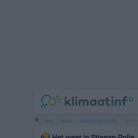
weer
landen
bosnië en herzegovina
stjepan-
>
>
>
>
Het weer in Stjepan-Polje