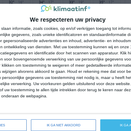
32°
16°
34°
17°
33°
19°
35°
17°
20°C
23°C
25°C
28°C
27°C
We respecteren uw privacy
slaan informatie, zoals cookies, op en/of verkrijgen toegang tot infor
lijke gegevens, zoals unieke identificatoren en standaardinformatie d
07:00
10:00
13:00
16:00
19:00
r gepersonaliseerde advertenties en inhoud, advertentie- en inhoudsm
n ontwikkeling van diensten.
Met uw toestemming kunnen wij en onze 
atiegegevens en identificatie door het scannen van apparatuur. Klik 
en voor bovengenoemde verwerking van uw persoonlijke gegevens voo
07:00
10:00
13:00
16:00
19:00
 klikken om toestemming te weigeren of meer gedetailleerde informatie
wijzigen alvorens akkoord te gaan.
Houd er rekening mee dat voor b
W 1
WNW 2
NNW 1
N 2
NNO 1
 persoonlijke gegevens uw toestemming niet nodig is, maar u heeft h
lijke verwerking. Uw voorkeuren gelden uitsluitend voor deze website
of uw toestemming te allen tijde intrekken door terug te keren naar deze
07:00
10:00
13:00
16:00
19:00
" onderaan de webpagina.
de weersverwachting voor Stjepan-Polje
IES
IK GA NIET AKKOORD
IK GA