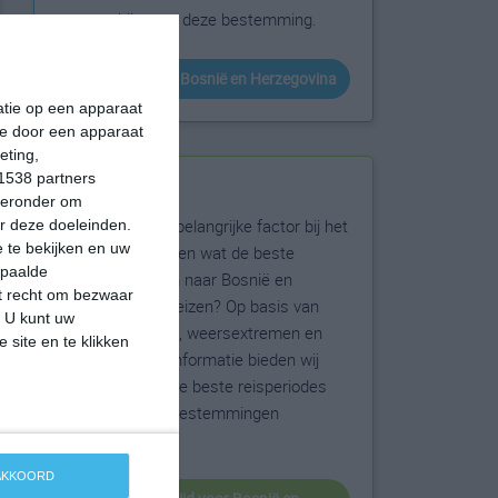
zonneschijn voor deze bestemming.
klimaatinfo van Bosnië en Herzegovina
matie op een apparaat
ie door een apparaat
eting,
1538 partners
Beste reistijd
hieronder om
Het weer is een belangrijke factor bij het
r deze doeleinden.
 te bekijken en uw
reizen. Wil je weten wat de beste
epaalde
maanden zijn om naar Bosnië en
et recht om bezwaar
Herzegovina te reizen? Op basis van
. U kunt uw
klimaatgegevens, weersextremen en
 site en te klikken
specifieke weerinformatie bieden wij
informatie over de beste reisperiodes
voor duizenden bestemmingen
wereldwijd.
 AKKOORD