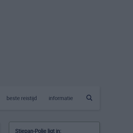
beste reistijd
informatie
Stjepan-Polje ligt in: