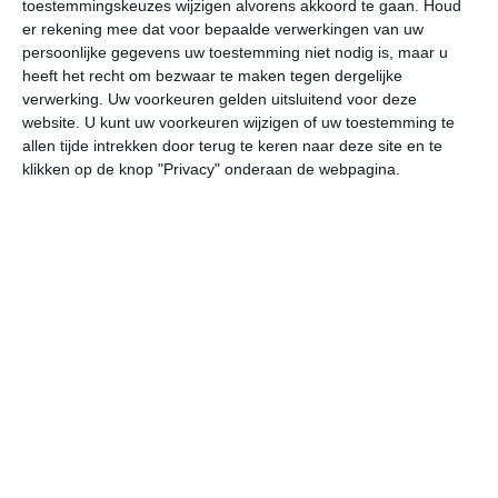
toestemmingskeuzes wijzigen alvorens akkoord te gaan.
Houd
W
er rekening mee dat voor bepaalde verwerkingen van uw
persoonlijke gegevens uw toestemming niet nodig is, maar u
heeft het recht om bezwaar te maken tegen dergelijke
undefined
ma
di
wo
do
verwerking. Uw voorkeuren gelden uitsluitend voor deze
website. U kunt uw voorkeuren wijzigen of uw toestemming te
allen tijde intrekken door terug te keren naar deze site en te
27°
15°
29°
15°
30°
17°
27°
18°
27°
17°
klikken op de knop "Privacy" onderaan de webpagina.
26°C
27°C
25°C
19°C
18°C
16
13:00
16:00
19:00
22:00
01:00
04
13:00
16:00
19:00
22:00
01:00
04
ONO 2
ONO 3
NO 2
W 1
ZW 1
ZZ