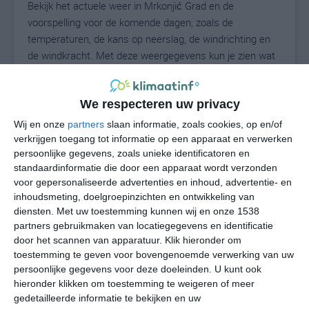
Bekijk het actuele weer in Mrkonjić Grad en de
voorspelling voor de komende dagen, zoals de
temperaturen, de kans op neerslag, de windrichting en
de windkracht. Met deze weergegevens kun je zien wat
voor weer je kunt verwachten in Mrkonjić Grad. Op basis
van de klimaatstatistieken beschrijven we het weer per
We respecteren uw privacy
maand in Mrkonjić Grad. Dit is geen
langetermijnverwachting, maar geeft het gemiddelde
Wij en onze
partners
slaan informatie, zoals cookies, op en/of
weerbeeld voor alle maanden van het jaar. Wil je de
verkrijgen toegang tot informatie op een apparaat en verwerken
persoonlijke gegevens, zoals unieke identificatoren en
uitgebreide weersverwachting voor Mrkonjić Grad zien?
standaardinformatie die door een apparaat wordt verzonden
Op de pagina met extra weerinformatie tonen we de
voor gepersonaliseerde advertenties en inhoud, advertentie- en
kans op sneeuw, de gevoelstemperatuur, de
inhoudsmeting, doelgroepinzichten en ontwikkeling van
zichtbaarheid, de UV-kracht, de luchtdruk en meer goede
diensten.
Met uw toestemming kunnen wij en onze 1538
weerinfo.
partners gebruikmaken van locatiegegevens en identificatie
door het scannen van apparatuur. Klik hieronder om
toestemming te geven voor bovengenoemde verwerking van uw
persoonlijke gegevens voor deze doeleinden. U kunt ook
21
N
°C
hieronder klikken om toestemming te weigeren of meer
gedetailleerde informatie te bekijken en uw
L