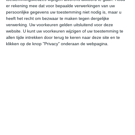
er rekening mee dat voor bepaalde verwerkingen van uw
persoonlijke gegevens uw toestemming niet nodig is, maar u
vr
za
zo
ma
di
heeft het recht om bezwaar te maken tegen dergelijke
verwerking. Uw voorkeuren gelden uitsluitend voor deze
website. U kunt uw voorkeuren wijzigen of uw toestemming te
25°
15°
23°
15°
24°
14°
26°
13°
26°
18°
allen tijde intrekken door terug te keren naar deze site en te
klikken op de knop "Privacy" onderaan de webpagina.
16°C
15°C
22°C
24°C
25°C
24
03:00
06:00
09:00
12:00
15:00
18
03:00
06:00
09:00
12:00
15:00
18
O 2
O 2
NO 2
ONO 3
NO 3
NO
03:00
06:00
09:00
12:00
15:00
18