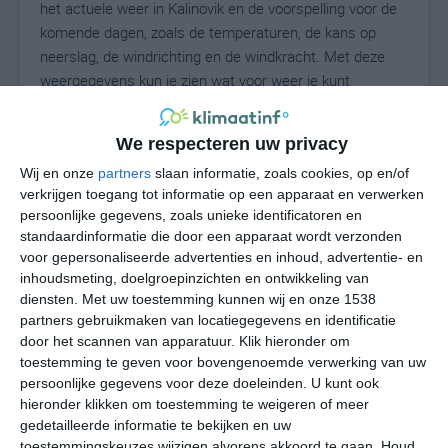
het actuele weer in Kalinovik en de voorspelling voor de
komende dagen, zoals de temperaturen, de kans op
neerslag, de windrichting en de windkracht. Met deze
weergegevens kun je zien wat voor weer je kunt
verwachten in Kalinovik. Op basis van de
klimaatstatistieken beschrijven we het weer per maand
We respecteren uw privacy
in Kalinovik. Dit is geen langetermijnverwachting, maar
Wij en onze
partners
slaan informatie, zoals cookies, op en/of
geeft het gemiddelde weerbeeld voor alle maanden van
verkrijgen toegang tot informatie op een apparaat en verwerken
het jaar. Wil je de uitgebreide weersverwachting voor
persoonlijke gegevens, zoals unieke identificatoren en
Kalinovik zien? Op de pagina met extra weerinformatie
standaardinformatie die door een apparaat wordt verzonden
tonen we de kans op sneeuw, de gevoelstemperatuur,
voor gepersonaliseerde advertenties en inhoud, advertentie- en
de zichtbaarheid, de UV-kracht, de luchtdruk en meer
inhoudsmeting, doelgroepinzichten en ontwikkeling van
goede weerinfo.
diensten.
Met uw toestemming kunnen wij en onze 1538
partners gebruikmaken van locatiegegevens en identificatie
door het scannen van apparatuur. Klik hieronder om
toestemming te geven voor bovengenoemde verwerking van uw
20
N
persoonlijke gegevens voor deze doeleinden. U kunt ook
°C
hieronder klikken om toestemming te weigeren of meer
L
gedetailleerde informatie te bekijken en uw
W
toestemmingskeuzes wijzigen alvorens akkoord te gaan.
Houd