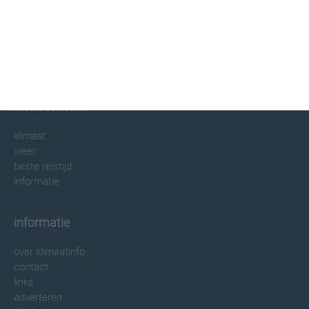
klimaatinfo.nl
klimaat
weer
beste reistijd
informatie
informatie
over klimaatinfo
contact
links
adverteren