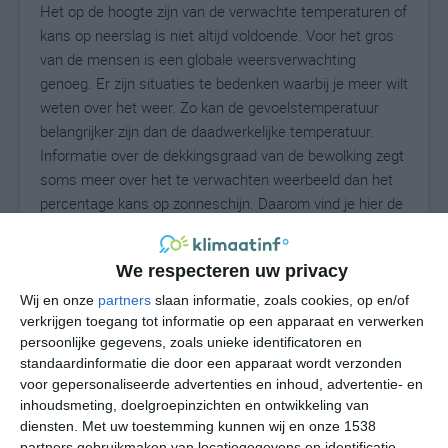
Het op de hoogte zijn van de verwachte temperaturen of
kans op neerslag is niet altijd voldoende. Voor het gros
van de mensen is een globale weersverwachting
genoeg. Er zijn situaties te bedenken waarbij je meer wilt
weten over het weer. Zo kan de gevoelstemperatuur
belangrijker zijn dan de daadwerkelijke temperatuur.
Informatie over de dekkingsgraad van de bewolking zegt
soms meer over het te verwachten weerbeeld dan het
percentage kans op zonneschijn. Daarom vind je hier de
uitgebreide weersvoorspelling voor Janja.
We respecteren uw privacy
Wij en onze
partners
slaan informatie, zoals cookies, op en/of
27
N
°C
verkrijgen toegang tot informatie op een apparaat en verwerken
L
persoonlijke gegevens, zoals unieke identificatoren en
standaardinformatie die door een apparaat wordt verzonden
W
voor gepersonaliseerde advertenties en inhoud, advertentie- en
inhoudsmeting, doelgroepinzichten en ontwikkeling van
diensten.
Met uw toestemming kunnen wij en onze 1538
vr
za
zo
ma
di
partners gebruikmaken van locatiegegevens en identificatie