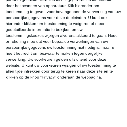
door het scannen van apparatuur. Klik hieronder om
toestemming te geven voor bovengenoemde verwerking van uw
34°
19°
31°
22°
32°
17°
33°
15°
35°
16°
persoonlijke gegevens voor deze doeleinden. U kunt ook
hieronder klikken om toestemming te weigeren of meer
33°C
34°C
30°C
25°C
24°C
22
gedetailleerde informatie te bekijken en uw
toestemmingskeuzes wijzigen alvorens akkoord te gaan.
Houd
er rekening mee dat voor bepaalde verwerkingen van uw
persoonlijke gegevens uw toestemming niet nodig is, maar u
14:00
17:00
20:00
23:00
02:00
05
heeft het recht om bezwaar te maken tegen dergelijke
verwerking. Uw voorkeuren gelden uitsluitend voor deze
website. U kunt uw voorkeuren wijzigen of uw toestemming te
allen tijde intrekken door terug te keren naar deze site en te
14:00
17:00
20:00
23:00
02:00
05
klikken op de knop "Privacy" onderaan de webpagina.
NW 3
NNW 3
NW 1
W 1
WNW 2
WN
14:00
17:00
20:00
23:00
02:00
05