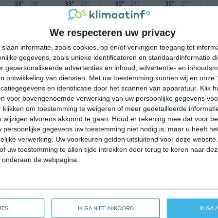
33°
19°
33°
23°
35°
21°
35°
21°
27°C
21°C
20°C
20°C
25°C
We respecteren uw privacy
slaan informatie, zoals cookies, op en/of verkrijgen toegang tot infor
lijke gegevens, zoals unieke identificatoren en standaardinformatie d
20:00
23:00
02:00
05:00
08:00
r gepersonaliseerde advertenties en inhoud, advertentie- en inhoudsm
n ontwikkeling van diensten.
Met uw toestemming kunnen wij en onze 
atiegegevens en identificatie door het scannen van apparatuur. Klik 
en voor bovengenoemde verwerking van uw persoonlijke gegevens voo
20:00
23:00
02:00
05:00
08:00
 klikken om toestemming te weigeren of meer gedetailleerde informatie
wijzigen alvorens akkoord te gaan.
Houd er rekening mee dat voor b
NW 1
NO 2
NO 2
NNO 2
NNW 2
 persoonlijke gegevens uw toestemming niet nodig is, maar u heeft h
lijke verwerking. Uw voorkeuren gelden uitsluitend voor deze website
of uw toestemming te allen tijde intrekken door terug te keren naar deze
20:00
23:00
02:00
05:00
08:00
" onderaan de webpagina.
reide weersverwachting voor Bileća
IES
IK GA NIET AKKOORD
IK GA