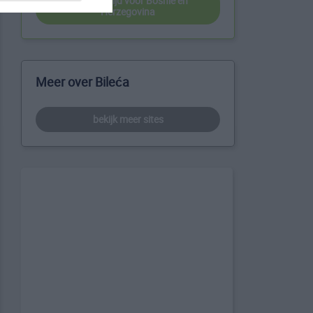
beste reistijd voor Bosnië en
Herzegovina
Meer over Bileća
bekijk meer sites