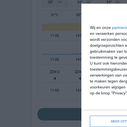
33°
18°
34°
20°
33°
20°
31°C
33°C
31°C
Wij en onze
partners
en verwerken persoon
11:00
14:00
17:00
wordt verzonden voo
doelgroepinzichten e
gebruikmaken van loc
toestemming te gev
11:00
14:00
17:00
U kunt ook hieronder
toestemmingskeuzes 
ZZW 2
ZZW 3
ZW 3
verwerkingen van uw
te maken tegen derge
voorkeuren wijzigen 
11:00
14:00
17:00
op de knop "Privacy
bekijk de uitgeb
MEER OPT