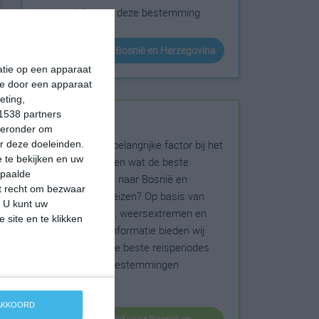
zonneschijn voor deze bestemming.
klimaatinfo van Bosnië en Herzegovina
matie op een apparaat
ie door een apparaat
eting,
1538 partners
Beste reistijd
hieronder om
Het weer is een belangrijke factor bij het
r deze doeleinden.
 te bekijken en uw
reizen. Wil je weten wat de beste
epaalde
maanden zijn om naar Bosnië en
et recht om bezwaar
Herzegovina te reizen? Op basis van
. U kunt uw
klimaatgegevens, weersextremen en
 site en te klikken
specifieke weerinformatie bieden wij
informatie over de beste reisperiodes
voor duizenden bestemmingen
wereldwijd.
 AKKOORD