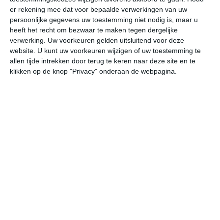
er rekening mee dat voor bepaalde verwerkingen van uw
persoonlijke gegevens uw toestemming niet nodig is, maar u
undefined
ma
di
wo
do
heeft het recht om bezwaar te maken tegen dergelijke
verwerking. Uw voorkeuren gelden uitsluitend voor deze
website. U kunt uw voorkeuren wijzigen of uw toestemming te
21°
14°
17°
11°
17°
10°
24°
7°
16°
11°
allen tijde intrekken door terug te keren naar deze site en te
klikken op de knop "Privacy" onderaan de webpagina.
16°C
19°C
21°C
18°C
17°C
17
09:00
12:00
15:00
18:00
21:00
00
09:00
12:00
15:00
18:00
21:00
00
Z 3
ZZO 3
ZO 2
ZZO 2
ZZO 1
Z
09:00
12:00
15:00
18:00
21:00
00