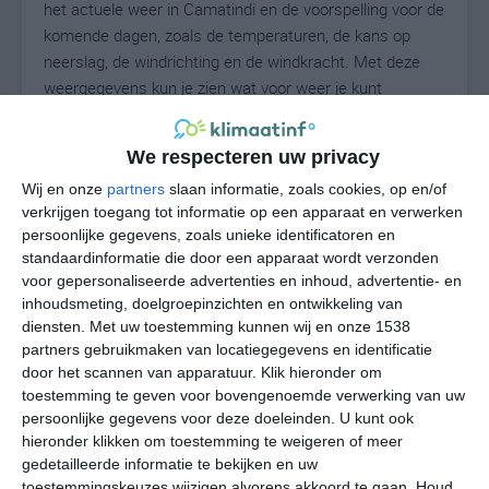
het actuele weer in Camatindi en de voorspelling voor de
komende dagen, zoals de temperaturen, de kans op
neerslag, de windrichting en de windkracht. Met deze
weergegevens kun je zien wat voor weer je kunt
verwachten in Camatindi. Op basis van de
klimaatstatistieken beschrijven we het weer per maand
We respecteren uw privacy
in Camatindi. Dit is geen langetermijnverwachting, maar
Wij en onze
partners
slaan informatie, zoals cookies, op en/of
geeft het gemiddelde weerbeeld voor alle maanden van
verkrijgen toegang tot informatie op een apparaat en verwerken
het jaar. Wil je de uitgebreide weersverwachting voor
persoonlijke gegevens, zoals unieke identificatoren en
Camatindi zien? Op de pagina met extra weerinformatie
standaardinformatie die door een apparaat wordt verzonden
tonen we de kans op sneeuw, de gevoelstemperatuur,
voor gepersonaliseerde advertenties en inhoud, advertentie- en
de zichtbaarheid, de UV-kracht, de luchtdruk en meer
inhoudsmeting, doelgroepinzichten en ontwikkeling van
goede weerinfo.
diensten.
Met uw toestemming kunnen wij en onze 1538
partners gebruikmaken van locatiegegevens en identificatie
door het scannen van apparatuur. Klik hieronder om
toestemming te geven voor bovengenoemde verwerking van uw
17
N
persoonlijke gegevens voor deze doeleinden. U kunt ook
°C
hieronder klikken om toestemming te weigeren of meer
L
gedetailleerde informatie te bekijken en uw
W
toestemmingskeuzes wijzigen alvorens akkoord te gaan.
Houd