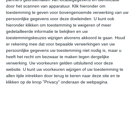
door het scannen van apparatuur. Klik hieronder om
toestemming te geven voor bovengenoemde verwerking van uw
21°
14°
17°
12°
18°
9°
23°
7°
20°
10°
persoonlijke gegevens voor deze doeleinden. U kunt ook
hieronder klikken om toestemming te weigeren of meer
16°C
17°C
14°C
13°C
15°C
15
gedetailleerde informatie te bekijken en uw
toestemmingskeuzes wijzigen alvorens akkoord te gaan.
Houd
er rekening mee dat voor bepaalde verwerkingen van uw
persoonlijke gegevens uw toestemming niet nodig is, maar u
00:00
03:00
06:00
09:00
12:00
15
heeft het recht om bezwaar te maken tegen dergelijke
verwerking. Uw voorkeuren gelden uitsluitend voor deze
website. U kunt uw voorkeuren wijzigen of uw toestemming te
allen tijde intrekken door terug te keren naar deze site en te
00:00
03:00
06:00
09:00
12:00
15
klikken op de knop "Privacy" onderaan de webpagina.
Z 2
Z 2
ZZO 3
ZZO 3
Z 3
ZZ
00:00
03:00
06:00
09:00
12:00
15