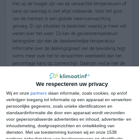
Het op de hoogte zijn van de verwachte temperaturen of
kans op neerslag is niet altijd voldoende. Voor het gros
van de mensen is een globale weersverwachting
genoeg. Er zijn situaties te bedenken waarbij je meer wilt
weten over het weer. Zo kan de gevoelstemperatuur
belangrijker zijn dan de daadwerkelijke temperatuur.
Informatie over de dekkingsgraad van de bewolking zegt
soms meer over het te verwachten weerbeeld dan het
percentage kans op zonneschijn. Daarom vind je hier de
uitgebreide weersvoorspelling voor Camatindi.
We respecteren uw privacy
Wij en onze
partners
slaan informatie, zoals cookies, op en/of
18
N
°C
verkrijgen toegang tot informatie op een apparaat en verwerken
L
persoonlijke gegevens, zoals unieke identificatoren en
standaardinformatie die door een apparaat wordt verzonden
W
voor gepersonaliseerde advertenties en inhoud, advertentie- en
inhoudsmeting, doelgroepinzichten en ontwikkeling van
ma
di
wo
do
vr
diensten.
Met uw toestemming kunnen wij en onze 1538
partners gebruikmaken van locatiegegevens en identificatie