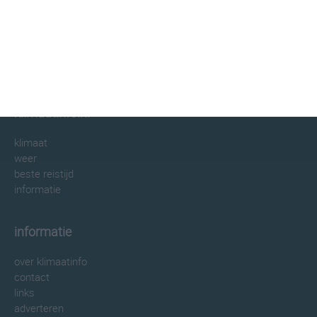
klimaatinfo.nl
klimaat
weer
beste reistijd
informatie
informatie
over klimaatinfo
contact
links
adverteren