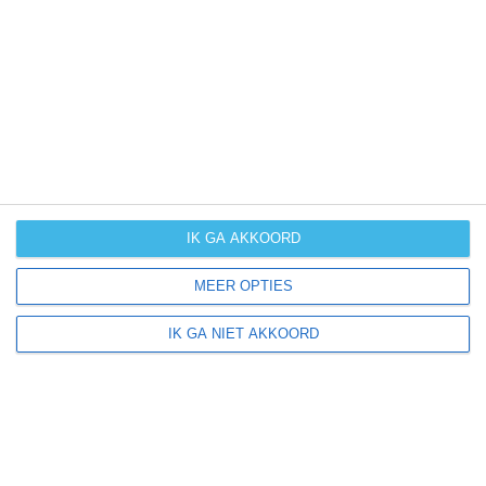
UV-index
UV 0
Camatindi ligt in:
Amerika
Zuid-Amerika
Bolivia
IK GA AKKOORD
MEER OPTIES
Klimaatinfo van Bolivia
IK GA NIET AKKOORD
Het actuele weer en de weersvoorspelling voor de
komende dagen of weken zeggen niets over hoe het
weer in andere maanden kan zijn. Wil je een indicatie
hebben van hoe het weer gemiddeld is in Bolivia?
Daarvoor hebben wij handige klimaatinfo over Bolivia.