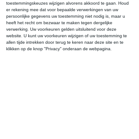
toestemmingskeuzes wijzigen alvorens akkoord te gaan.
Houd
W
er rekening mee dat voor bepaalde verwerkingen van uw
persoonlijke gegevens uw toestemming niet nodig is, maar u
za
zo
ma
di
wo
heeft het recht om bezwaar te maken tegen dergelijke
verwerking. Uw voorkeuren gelden uitsluitend voor deze
website. U kunt uw voorkeuren wijzigen of uw toestemming te
allen tijde intrekken door terug te keren naar deze site en te
25°
11°
30°
14°
25°
18°
25°
14°
29°
14°
klikken op de knop "Privacy" onderaan de webpagina.
11°C
14°C
20°C
24°C
25°C
24
05:00
08:00
11:00
14:00
17:00
20
05:00
08:00
11:00
14:00
17:00
20
O 1
O 1
O 2
O 2
O 2
ON