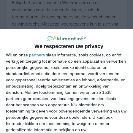
Bekijk het actuele weer in Wommelgem en de
voorspelling voor de komende dagen, zoals de
temperaturen, de kans op neerslag, de windrichting en
de windkracht. Met deze weergegevens kun je zien wat
voor weer je kunt verwachten in Wommelgem. Op basis
van de klimaatstatistieken beschrijven we het weer per
maand in Wommelgem. Dit is geen
We respecteren uw privacy
langetermijnverwachting, maar geeft het gemiddelde
Wij en onze
partners
slaan informatie, zoals cookies, op en/of
weerbeeld voor alle maanden van het jaar. Wil je de
verkrijgen toegang tot informatie op een apparaat en verwerken
uitgebreide weersverwachting voor Wommelgem zien?
persoonlijke gegevens, zoals unieke identificatoren en
Op de pagina met extra weerinformatie tonen we de
standaardinformatie die door een apparaat wordt verzonden
voor gepersonaliseerde advertenties en inhoud, advertentie- en
kans op sneeuw, de gevoelstemperatuur, de
inhoudsmeting, doelgroepinzichten en ontwikkeling van
zichtbaarheid, de UV-kracht, de luchtdruk en meer goede
diensten.
Met uw toestemming kunnen wij en onze 1538
weerinfo.
partners gebruikmaken van locatiegegevens en identificatie
door het scannen van apparatuur. Klik hieronder om
toestemming te geven voor bovengenoemde verwerking van uw
persoonlijke gegevens voor deze doeleinden. U kunt ook
19
N
°C
hieronder klikken om toestemming te weigeren of meer
L
gedetailleerde informatie te bekijken en uw