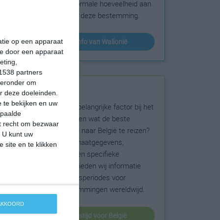
sneeuw en de normale hoeveelheid aan
zonneschijn voor deze bestemming.
klimaatinfo van Wallonië
matie op een apparaat
ie door een apparaat
eting,
1538 partners
hieronder om
Beste reistijd
r deze doeleinden.
 te bekijken en uw
Het weer is een belangrijke factor bij het
epaalde
reizen. Wil je weten wat de beste
et recht om bezwaar
maanden zijn om naar België te reizen?
. U kunt uw
Op basis van klimaatgegevens,
 site en te klikken
weersextremen en specifieke
weerinformatie bieden wij informatie
over de beste reisperiodes voor
duizenden bestemmingen wereldwijd.
 AKKOORD
beste reistijd voor België