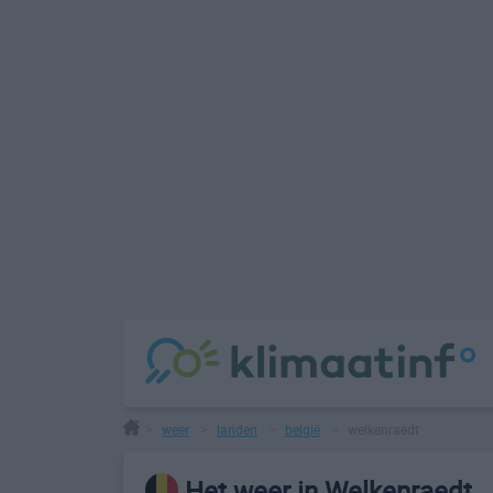
weer
landen
belgië
welkenraedt
>
>
>
>
Het weer in Welkenraedt