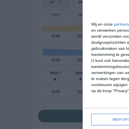
21°
9°
26°
10°
27°
13°
17°C
19°C
21°C
Wij en onze
partners
en verwerken persoon
10:00
13:00
16:00
wordt verzonden voo
doelgroepinzichten e
gebruikmaken van loc
toestemming te gev
10:00
13:00
16:00
U kunt ook hieronder
toestemmingskeuzes 
verwerkingen van uw
NNW 1
NNW 2
NNW 2
te maken tegen derge
voorkeuren wijzigen 
op de knop "Privacy
10:00
13:00
16:00
bekijk de uitgebre
MEER OPT