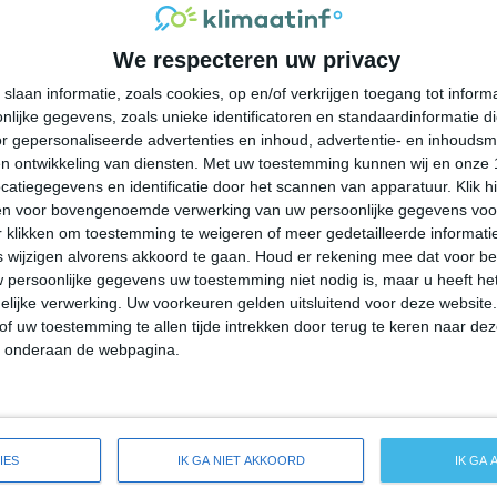
26°
17°
24°
12°
33°
12°
38°
21°
We respecteren uw privacy
21°C
15°C
12°C
11°C
10°C
slaan informatie, zoals cookies, op en/of verkrijgen toegang tot infor
lijke gegevens, zoals unieke identificatoren en standaardinformatie d
19:00
22:00
01:00
04:00
07:00
r gepersonaliseerde advertenties en inhoud, advertentie- en inhoudsm
n ontwikkeling van diensten.
Met uw toestemming kunnen wij en onze 
atiegegevens en identificatie door het scannen van apparatuur. Klik 
en voor bovengenoemde verwerking van uw persoonlijke gegevens voo
19:00
22:00
01:00
04:00
07:00
 klikken om toestemming te weigeren of meer gedetailleerde informatie
wijzigen alvorens akkoord te gaan.
Houd er rekening mee dat voor b
 persoonlijke gegevens uw toestemming niet nodig is, maar u heeft h
N 2
ONO 1
OZO 1
ZO 1
ZZO 1
lijke verwerking. Uw voorkeuren gelden uitsluitend voor deze website
of uw toestemming te allen tijde intrekken door terug te keren naar deze
" onderaan de webpagina.
19:00
22:00
01:00
04:00
07:00
ide weersverwachting voor Welkenraedt
IES
IK GA NIET AKKOORD
IK GA