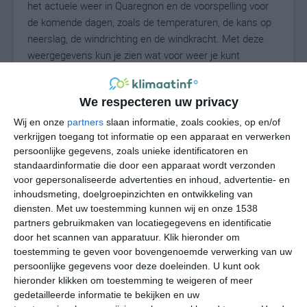
het actuele weer in Quaregnon en de voorspelling voor
de komende dagen, zoals de temperaturen, de kans op
neerslag, de windrichting en de windkracht. Met deze
weergegevens kun je zien wat voor weer je kunt
verwachten in Quaregnon. Op basis van de
klimaatstatistieken beschrijven we het weer per maand
We respecteren uw privacy
in Quaregnon. Dit is geen langetermijnverwachting, maar
geeft het gemiddelde weerbeeld voor alle maanden van
Wij en onze
partners
slaan informatie, zoals cookies, op en/of
het jaar. Wil je de uitgebreide weersverwachting voor
verkrijgen toegang tot informatie op een apparaat en verwerken
persoonlijke gegevens, zoals unieke identificatoren en
Quaregnon zien? Op de pagina met extra weerinformatie
standaardinformatie die door een apparaat wordt verzonden
tonen we de kans op sneeuw, de gevoelstemperatuur,
voor gepersonaliseerde advertenties en inhoud, advertentie- en
de zichtbaarheid, de UV-kracht, de luchtdruk en meer
inhoudsmeting, doelgroepinzichten en ontwikkeling van
goede weerinfo.
diensten.
Met uw toestemming kunnen wij en onze 1538
partners gebruikmaken van locatiegegevens en identificatie
door het scannen van apparatuur. Klik hieronder om
toestemming te geven voor bovengenoemde verwerking van uw
20
N
°C
persoonlijke gegevens voor deze doeleinden. U kunt ook
hieronder klikken om toestemming te weigeren of meer
L
gedetailleerde informatie te bekijken en uw
W