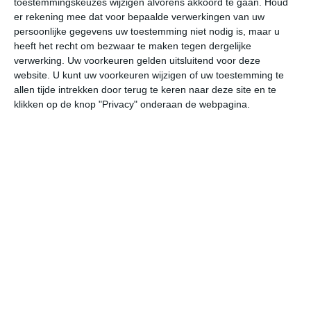
toestemmingskeuzes wijzigen alvorens akkoord te gaan.
Houd
er rekening mee dat voor bepaalde verwerkingen van uw
persoonlijke gegevens uw toestemming niet nodig is, maar u
za
zo
ma
di
wo
heeft het recht om bezwaar te maken tegen dergelijke
verwerking. Uw voorkeuren gelden uitsluitend voor deze
website. U kunt uw voorkeuren wijzigen of uw toestemming te
27°
12°
33°
13°
28°
17°
26°
14°
33°
15°
allen tijde intrekken door terug te keren naar deze site en te
klikken op de knop "Privacy" onderaan de webpagina.
22°C
26°C
27°C
26°C
19°C
17
11:00
14:00
17:00
20:00
23:00
02
11:00
14:00
17:00
20:00
23:00
02
ONO 2
ONO 2
ONO 2
NO 2
ONO 1
O
11:00
14:00
17:00
20:00
23:00
02