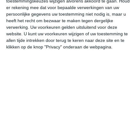
toestemmingskeuzes wijzigen alvorens akkoord te gaan.
Houd
er rekening mee dat voor bepaalde verwerkingen van uw
persoonlijke gegevens uw toestemming niet nodig is, maar u
za
zo
ma
di
wo
heeft het recht om bezwaar te maken tegen dergelijke
verwerking. Uw voorkeuren gelden uitsluitend voor deze
website. U kunt uw voorkeuren wijzigen of uw toestemming te
27°
10°
30°
14°
29°
17°
28°
14°
32°
15°
allen tijde intrekken door terug te keren naar deze site en te
klikken op de knop "Privacy" onderaan de webpagina.
10°C
10°C
19°C
24°C
26°C
26
04:00
07:00
10:00
13:00
16:00
19
04:00
07:00
10:00
13:00
16:00
19
NO 2
NO 1
ONO 2
O 1
O 1
OZ
04:00
07:00
10:00
13:00
16:00
19