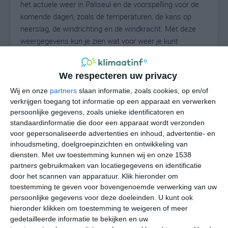
het actuele weer in Paliseul en de voorspelling voor de
komende dagen, zoals de temperaturen, de kans op
neerslag, de windrichting en de windkracht. Met deze
weergegevens kun je zien wat voor weer je kunt
verwachten in Paliseul. Op basis van de
klimaatstatistieken beschrijven we het weer per maand
We respecteren uw privacy
in Paliseul. Dit is geen langetermijnverwachting, maar
geeft het gemiddelde weerbeeld voor alle maanden van
Wij en onze
partners
slaan informatie, zoals cookies, op en/of
het jaar. Wil je de uitgebreide weersverwachting voor
verkrijgen toegang tot informatie op een apparaat en verwerken
persoonlijke gegevens, zoals unieke identificatoren en
Paliseul zien? Op de pagina met extra weerinformatie
standaardinformatie die door een apparaat wordt verzonden
tonen we de kans op sneeuw, de gevoelstemperatuur,
voor gepersonaliseerde advertenties en inhoud, advertentie- en
de zichtbaarheid, de UV-kracht, de luchtdruk en meer
inhoudsmeting, doelgroepinzichten en ontwikkeling van
goede weerinfo.
diensten.
Met uw toestemming kunnen wij en onze 1538
partners gebruikmaken van locatiegegevens en identificatie
door het scannen van apparatuur. Klik hieronder om
toestemming te geven voor bovengenoemde verwerking van uw
18
N
°C
persoonlijke gegevens voor deze doeleinden. U kunt ook
hieronder klikken om toestemming te weigeren of meer
L
gedetailleerde informatie te bekijken en uw
W