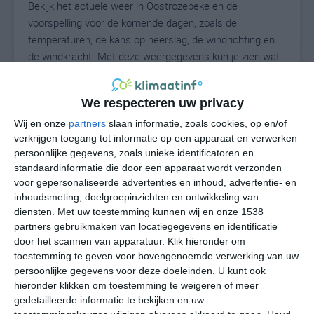
Bekijk het actuele weer in Oostrozebeke en de
voorspelling voor de komende dagen, zoals de
temperaturen, de kans op neerslag, de windrichting en
de windkracht. Met deze weergegevens kun je zien wat
voor weer je kunt verwachten in Oostrozebeke. Op basis
van de klimaatstatistieken beschrijven we het weer per
We respecteren uw privacy
maand in Oostrozebeke. Dit is geen
langetermijnverwachting, maar geeft het gemiddelde
Wij en onze
partners
slaan informatie, zoals cookies, op en/of
verkrijgen toegang tot informatie op een apparaat en verwerken
weerbeeld voor alle maanden van het jaar. Wil je de
persoonlijke gegevens, zoals unieke identificatoren en
uitgebreide weersverwachting voor Oostrozebeke zien?
standaardinformatie die door een apparaat wordt verzonden
Op de pagina met extra weerinformatie tonen we de
voor gepersonaliseerde advertenties en inhoud, advertentie- en
kans op sneeuw, de gevoelstemperatuur, de
inhoudsmeting, doelgroepinzichten en ontwikkeling van
zichtbaarheid, de UV-kracht, de luchtdruk en meer goede
diensten.
Met uw toestemming kunnen wij en onze 1538
weerinfo.
partners gebruikmaken van locatiegegevens en identificatie
door het scannen van apparatuur. Klik hieronder om
toestemming te geven voor bovengenoemde verwerking van uw
persoonlijke gegevens voor deze doeleinden. U kunt ook
20
N
hieronder klikken om toestemming te weigeren of meer
°C
gedetailleerde informatie te bekijken en uw
L