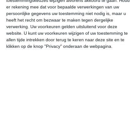
toestemmingskeuzes wijzigen alvorens akkoord te gaan.
Houd
W
er rekening mee dat voor bepaalde verwerkingen van uw
persoonlijke gegevens uw toestemming niet nodig is, maar u
heeft het recht om bezwaar te maken tegen dergelijke
za
zo
ma
di
wo
verwerking. Uw voorkeuren gelden uitsluitend voor deze
website. U kunt uw voorkeuren wijzigen of uw toestemming te
allen tijde intrekken door terug te keren naar deze site en te
27°
10°
32°
13°
25°
15°
25°
11°
32°
13°
klikken op de knop "Privacy" onderaan de webpagina.
27°C
25°C
17°C
14°C
13°C
16
17:00
20:00
23:00
02:00
05:00
08
17:00
20:00
23:00
02:00
05:00
08
O 2
O 2
NO 1
NO 1
O 1
ZZ