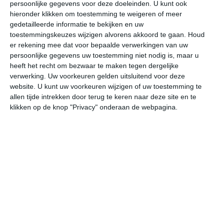
persoonlijke gegevens voor deze doeleinden. U kunt ook
hieronder klikken om toestemming te weigeren of meer
gedetailleerde informatie te bekijken en uw
bekijk de uitgebreide weersverwachting voor Nijvel
toestemmingskeuzes wijzigen alvorens akkoord te gaan.
Houd
er rekening mee dat voor bepaalde verwerkingen van uw
persoonlijke gegevens uw toestemming niet nodig is, maar u
Op basis van de langjarige klimaatstatistieken, bepaalde
heeft het recht om bezwaar te maken tegen dergelijke
weerpatronen en specifieke gebeurtenissen kan een
verwerking. Uw voorkeuren gelden uitsluitend voor deze
gemiddeld weerbeeld per maand samengesteld worden.
website. U kunt uw voorkeuren wijzigen of uw toestemming te
allen tijde intrekken door terug te keren naar deze site en te
Het weer in januari
klikken op de knop "Privacy" onderaan de webpagina.
In de maand januari ligt de gemiddelde
maximumtemperatuur in Nijvel rond de 5 graden
Celsius. De gemiddelde minimumtemperatuur komt in
januari uit op 0 graden. Het aantal uren dat de zon
zichtbaar is ligt in januari op deze bestemming rond de 2
uur per dag. Binnen de hele maand valt er gedurende
ongeveer 20 dagen neerslag. Als je kijkt naar de
langjarige gemiddeldes dan zorgt dat voor een redelijke