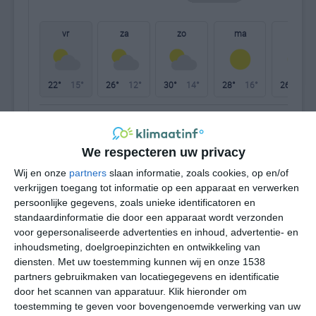
vr
za
zo
ma
di
22°
15°
26°
12°
30°
14°
28°
16°
26°
14°
17°C
14°C
12°C
12°C
19°C
23
We respecteren uw privacy
22:00
01:00
04:00
07:00
10:00
13
Wij en onze
partners
slaan informatie, zoals cookies, op en/of
verkrijgen toegang tot informatie op een apparaat en verwerken
persoonlijke gegevens, zoals unieke identificatoren en
standaardinformatie die door een apparaat wordt verzonden
22:00
01:00
04:00
07:00
10:00
13
voor gepersonaliseerde advertenties en inhoud, advertentie- en
inhoudsmeting, doelgroepinzichten en ontwikkeling van
ONO 1
O 1
O 1
OZO 1
O 2
O
diensten.
Met uw toestemming kunnen wij en onze 1538
partners gebruikmaken van locatiegegevens en identificatie
door het scannen van apparatuur. Klik hieronder om
22:00
01:00
04:00
07:00
10:00
13
toestemming te geven voor bovengenoemde verwerking van uw