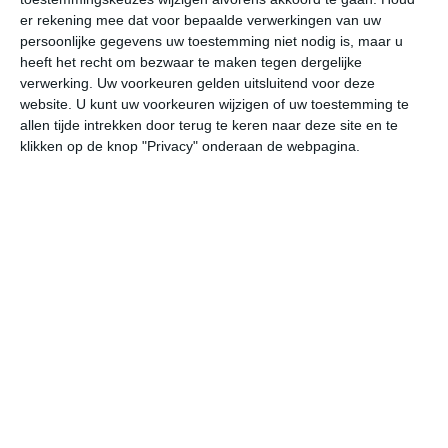
er rekening mee dat voor bepaalde verwerkingen van uw
ma
di
wo
do
vr
persoonlijke gegevens uw toestemming niet nodig is, maar u
heeft het recht om bezwaar te maken tegen dergelijke
verwerking. Uw voorkeuren gelden uitsluitend voor deze
25°
15°
25°
11°
30°
12°
35°
15°
29°
20°
website. U kunt uw voorkeuren wijzigen of uw toestemming te
allen tijde intrekken door terug te keren naar deze site en te
24°C
25°C
24°C
21°C
16°C
14
klikken op de knop "Privacy" onderaan de webpagina.
11:00
14:00
17:00
20:00
23:00
02
11:00
14:00
17:00
20:00
23:00
02
NW 3
NNW 3
NNW 3
NNW 3
N 2
NN
11:00
14:00
17:00
20:00
23:00
02