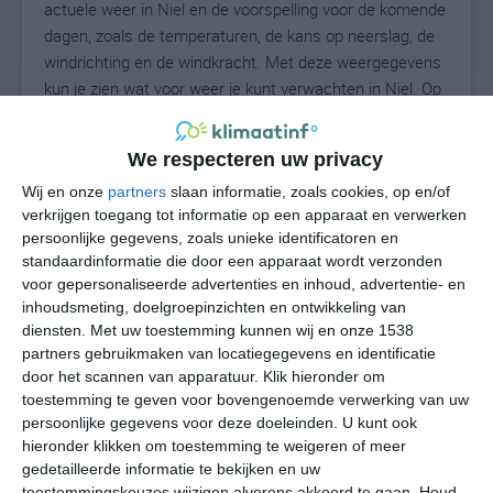
actuele weer in Niel en de voorspelling voor de komende
dagen, zoals de temperaturen, de kans op neerslag, de
windrichting en de windkracht. Met deze weergegevens
kun je zien wat voor weer je kunt verwachten in Niel. Op
basis van de klimaatstatistieken beschrijven we het
weer per maand in Niel. Dit is geen
We respecteren uw privacy
langetermijnverwachting, maar geeft het gemiddelde
weerbeeld voor alle maanden van het jaar. Wil je de
Wij en onze
partners
slaan informatie, zoals cookies, op en/of
verkrijgen toegang tot informatie op een apparaat en verwerken
uitgebreide weersverwachting voor Niel zien? Op de
persoonlijke gegevens, zoals unieke identificatoren en
pagina met extra weerinformatie tonen we de kans op
standaardinformatie die door een apparaat wordt verzonden
sneeuw, de gevoelstemperatuur, de zichtbaarheid, de
voor gepersonaliseerde advertenties en inhoud, advertentie- en
UV-kracht, de luchtdruk en meer goede weerinfo.
inhoudsmeting, doelgroepinzichten en ontwikkeling van
diensten.
Met uw toestemming kunnen wij en onze 1538
partners gebruikmaken van locatiegegevens en identificatie
door het scannen van apparatuur. Klik hieronder om
20
N
°C
toestemming te geven voor bovengenoemde verwerking van uw
persoonlijke gegevens voor deze doeleinden. U kunt ook
L
hieronder klikken om toestemming te weigeren of meer
W
gedetailleerde informatie te bekijken en uw
toestemmingskeuzes wijzigen alvorens akkoord te gaan.
Houd