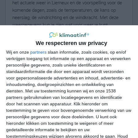
het actuele weer in Lierneux en de voorspelling voor de
komende dagen, zoals de temperaturen, de kans op
neerslag, de windrichting en de windkracht. Met deze
weergegevens kun je zien wat voor weer je kunt
verwachten in Lierneux. Op basis van de
klimaatstatistieken beschrijven we het weer per maand
We respecteren uw privacy
in Lierneux. Dit is geen langetermijnverwachting, maar
Wij en onze
partners
slaan informatie, zoals cookies, op en/of
geeft het gemiddelde weerbeeld voor alle maanden van
verkrijgen toegang tot informatie op een apparaat en verwerken
het jaar. Wil je de uitgebreide weersverwachting voor
persoonlijke gegevens, zoals unieke identificatoren en
Lierneux zien? Op de pagina met extra weerinformatie
standaardinformatie die door een apparaat wordt verzonden
tonen we de kans op sneeuw, de gevoelstemperatuur,
voor gepersonaliseerde advertenties en inhoud, advertentie- en
de zichtbaarheid, de UV-kracht, de luchtdruk en meer
inhoudsmeting, doelgroepinzichten en ontwikkeling van
goede weerinfo.
diensten.
Met uw toestemming kunnen wij en onze 1538
partners gebruikmaken van locatiegegevens en identificatie
door het scannen van apparatuur. Klik hieronder om
toestemming te geven voor bovengenoemde verwerking van uw
21
persoonlijke gegevens voor deze doeleinden. U kunt ook
N
°C
hieronder klikken om toestemming te weigeren of meer
L
gedetailleerde informatie te bekijken en uw
W
toestemmingskeuzes wijzigen alvorens akkoord te gaan.
Houd