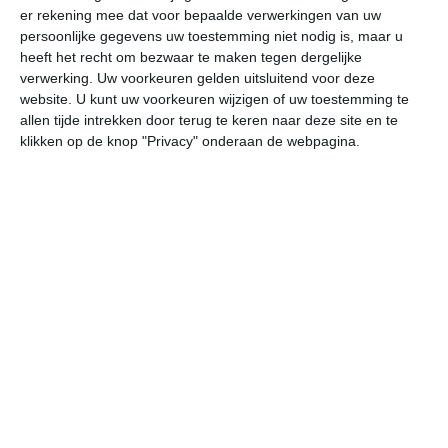
er rekening mee dat voor bepaalde verwerkingen van uw
persoonlijke gegevens uw toestemming niet nodig is, maar u
undefined
ma
di
wo
do
heeft het recht om bezwaar te maken tegen dergelijke
verwerking. Uw voorkeuren gelden uitsluitend voor deze
website. U kunt uw voorkeuren wijzigen of uw toestemming te
allen tijde intrekken door terug te keren naar deze site en te
27°
14°
27°
16°
25°
11°
30°
12°
33°
16°
klikken op de knop "Privacy" onderaan de webpagina.
26°C
25°C
24°C
22°C
18°C
17
12:00
15:00
18:00
21:00
00:00
03
12:00
15:00
18:00
21:00
00:00
03
WZW 2
ZW 2
Z 1
ZZO 2
ZZO 2
ZZ
12:00
15:00
18:00
21:00
00:00
03