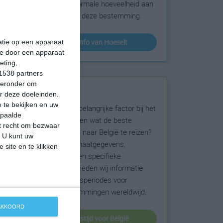
sneeuw en de normale hoeveelheid aan
zonneschijn voor deze bestemming.
klimaatinfo van Hoeselt
matie op een apparaat
ie door een apparaat
eting,
1538 partners
hieronder om
Beste reistijd
r deze doeleinden.
 te bekijken en uw
Het weer is een belangrijke factor bij het
epaalde
reizen. Wil je weten wat de beste
et recht om bezwaar
maanden zijn om naar België te reizen?
. U kunt uw
Op basis van klimaatgegevens,
 site en te klikken
weersextremen en specifieke
weerinformatie bieden wij informatie
over de beste reisperiodes voor
duizenden bestemmingen wereldwijd.
 AKKOORD
beste reistijd voor België