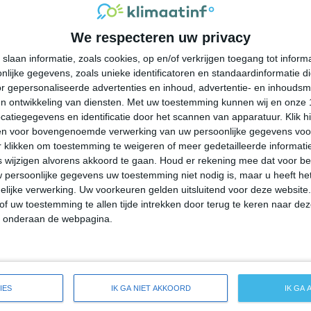
27°
18°
25°
13°
34°
13°
39°
20°
We respecteren uw privacy
17°C
14°C
12°C
11°C
19°C
slaan informatie, zoals cookies, op en/of verkrijgen toegang tot infor
lijke gegevens, zoals unieke identificatoren en standaardinformatie d
22:00
01:00
04:00
07:00
10:00
r gepersonaliseerde advertenties en inhoud, advertentie- en inhoudsm
n ontwikkeling van diensten.
Met uw toestemming kunnen wij en onze 
atiegegevens en identificatie door het scannen van apparatuur. Klik 
en voor bovengenoemde verwerking van uw persoonlijke gegevens voo
22:00
01:00
04:00
07:00
10:00
 klikken om toestemming te weigeren of meer gedetailleerde informatie
wijzigen alvorens akkoord te gaan.
Houd er rekening mee dat voor b
 persoonlijke gegevens uw toestemming niet nodig is, maar u heeft h
NO 1
O 1
O 1
OZO 1
ONO 2
lijke verwerking. Uw voorkeuren gelden uitsluitend voor deze website
of uw toestemming te allen tijde intrekken door terug te keren naar deze
" onderaan de webpagina.
22:00
01:00
04:00
07:00
10:00
reide weersverwachting voor Hoeselt
IES
IK GA NIET AKKOORD
IK GA