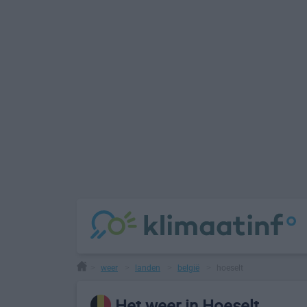
weer
landen
belgië
hoeselt
>
>
>
>
Het weer in Hoeselt