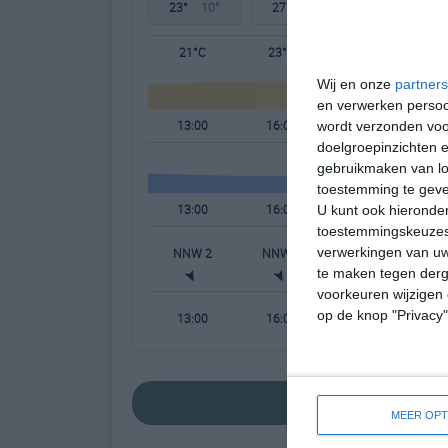
23°
10°
27°
11°
30°
12°
21°C
23°C
22°C
Wij en onze
partners
en verwerken persoon
13:00
16:00
19:00
wordt verzonden voo
doelgroepinzichten e
gebruikmaken van loc
toestemming te gev
13:00
16:00
19:00
U kunt ook hieronder
toestemmingskeuzes 
verwerkingen van uw
NNW 2
NNW 2
NNO 2
te maken tegen derge
voorkeuren wijzigen 
op de knop "Privacy
13:00
16:00
19:00
bekijk de uitgeb
MEER OPT