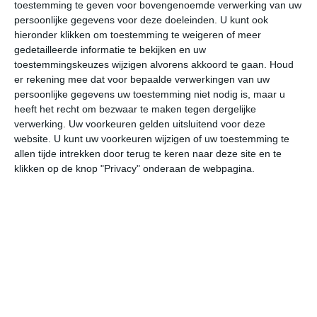
00:00
03:00
06:00
09:00
12:00
15
toestemming te geven voor bovengenoemde verwerking van uw
persoonlijke gegevens voor deze doeleinden. U kunt ook
hieronder klikken om toestemming te weigeren of meer
gedetailleerde informatie te bekijken en uw
bekijk de uitgebreide weersverwachting voor Han-sur-
toestemmingskeuzes wijzigen alvorens akkoord te gaan.
Houd
er rekening mee dat voor bepaalde verwerkingen van uw
Lesse
persoonlijke gegevens uw toestemming niet nodig is, maar u
heeft het recht om bezwaar te maken tegen dergelijke
Op basis van de langjarige klimaatstatistieken, bepaalde
verwerking. Uw voorkeuren gelden uitsluitend voor deze
weerpatronen en specifieke gebeurtenissen kan een
website. U kunt uw voorkeuren wijzigen of uw toestemming te
allen tijde intrekken door terug te keren naar deze site en te
gemiddeld weerbeeld per maand samengesteld worden.
klikken op de knop "Privacy" onderaan de webpagina.
Het weer in januari
In de maand januari ligt de gemiddelde
maximumtemperatuur in Han-sur-Lesse rond de 3
graden Celsius. De gemiddelde minimumtemperatuur
komt in januari uit op -2 graden. Het aantal uren dat de
zon zichtbaar is ligt in januari op deze bestemming rond
de 2 uur per dag. Binnen de hele maand valt er