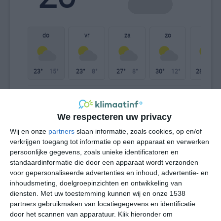
W
do
vr
za
zo
ma
23°
15°
23°
8°
27°
8°
30°
12°
28°
17°
14°C
10°C
8°C
15°C
20°C
22
We respecteren uw privacy
00:00
03:00
06:00
09:00
12:00
15
Wij en onze
partners
slaan informatie, zoals cookies, op en/of
verkrijgen toegang tot informatie op een apparaat en verwerken
persoonlijke gegevens, zoals unieke identificatoren en
standaardinformatie die door een apparaat wordt verzonden
00:00
03:00
06:00
09:00
12:00
15
voor gepersonaliseerde advertenties en inhoud, advertentie- en
inhoudsmeting, doelgroepinzichten en ontwikkeling van
NNO 1
ZZO 1
Z 1
NNW 1
NNO 2
NN
diensten.
Met uw toestemming kunnen wij en onze 1538
partners gebruikmaken van locatiegegevens en identificatie
door het scannen van apparatuur. Klik hieronder om