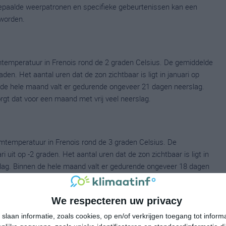
 bepaalde weerpatronen en specifieke gebeurtenissen kan een
worden.
temperatuur in Frenois rond de 2 graden Celsius. De gemiddelde
en. Het aantal uren dat de zon zichtbaar is ligt in januari op
de hele maand valt er gedurende ongeveer 21 dagen neerslag.
orgt dat voor een maand met vrij veel neerslag.
mtemperatuur in Frenois rond de 3 graden Celsius. De
it op -2 graden. Het aantal uren dat de zon zichtbaar is ligt in
dag. Binnen de hele maand valt er gedurende ongeveer 18 dagen
ldes dan zorgt dat voor een redelijke hoeveelheid neerslag
We respecteren uw privacy
slaan informatie, zoals cookies, op en/of verkrijgen toegang tot infor