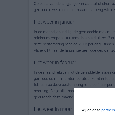
Op basis van de langjarige klimaatstatistieken,
gemiddeld weerbeeld per maand samengesteld 
Het weer in januari
In de maand januari ligt de gemiddelde maximum
minimumtemperatuur komt in januari uit op -3 grad
deze bestemming rond de 2 uur per dag. Binnen 
Als je kijkt naar de langjarige gemiddeldes dan z
Het weer in februari
In de maand februari ligt de gemiddelde maximu
gemiddelde minimumtemperatuur komt in februari u
februari op deze bestemming rond de 2 uur per 
neerslag. Als je kijkt naar de langjarige gemidde
gedurende deze maand.
Het weer in maart
Wij en onze
partners