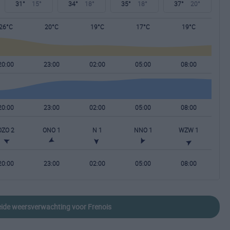
31°
15°
34°
18°
35°
18°
37°
20°
26°C
20°C
19°C
17°C
19°C
20:00
23:00
02:00
05:00
08:00
20:00
23:00
02:00
05:00
08:00
OZO 2
ONO 1
N 1
NNO 1
WZW 1
20:00
23:00
02:00
05:00
08:00
reide weersverwachting voor Frenois