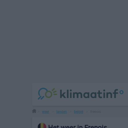
weer
landen
belgië
frenois
>
>
>
>
Het weer in Frenois