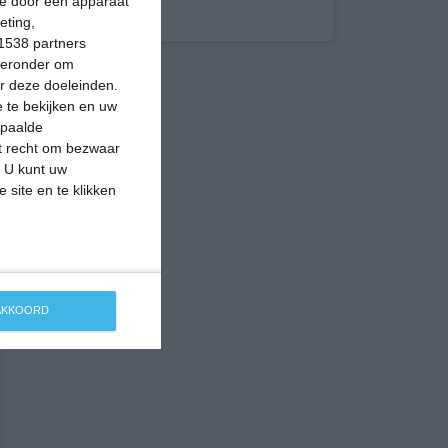
ie door een apparaat
eting,
1538 partners
hieronder om
r deze doeleinden.
 te bekijken en uw
epaalde
et recht om bezwaar
. U kunt uw
 site en te klikken
 AKKOORD