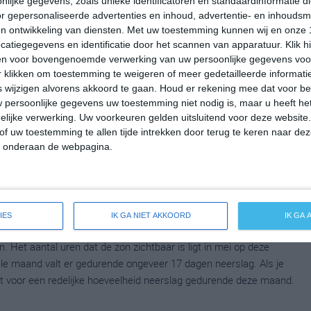
lijke gegevens, zoals unieke identificatoren en standaardinformatie d
emperatuur in Frenois rond de 5 graden Celsius. De gemiddelde
r gepersonaliseerde advertenties en inhoud, advertentie- en inhoudsm
n. Het aantal uren dat de zon zichtbaar is ligt in maart op deze
n ontwikkeling van diensten.
Met uw toestemming kunnen wij en onze 
le maand valt er gedurende ongeveer 19 dagen neerslag. Als je
atiegegevens en identificatie door het scannen van apparatuur. Klik 
en voor bovengenoemde verwerking van uw persoonlijke gegevens voo
at voor een maand met vrij veel neerslag.
 klikken om toestemming te weigeren of meer gedetailleerde informatie
wijzigen alvorens akkoord te gaan.
Houd er rekening mee dat voor b
 persoonlijke gegevens uw toestemming niet nodig is, maar u heeft h
lijke verwerking. Uw voorkeuren gelden uitsluitend voor deze website
mperatuur in Frenois rond de 9 graden Celsius. De gemiddelde
of uw toestemming te allen tijde intrekken door terug te keren naar deze
 Het aantal uren dat de zon zichtbaar is ligt in april op deze
" onderaan de webpagina.
le maand valt er gedurende ongeveer 15 dagen neerslag. Als je
dat voor een redelijke hoeveelheid neerslag gedurende deze maand.
IES
IK GA NIET AKKOORD
IK GA
peratuur in Frenois rond de 13 graden Celsius. De gemiddelde
Het aantal uren dat de zon zichtbaar is ligt in mei op deze
le maand valt er gedurende ongeveer 17 dagen neerslag. Als je
dat voor een redelijke hoeveelheid neerslag gedurende deze maand.