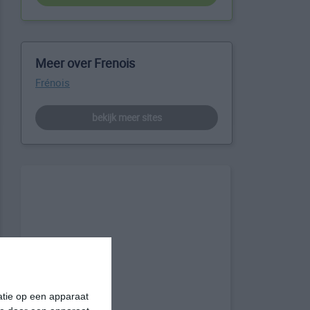
Meer over Frenois
Frénois
bekijk meer sites
matie op een apparaat