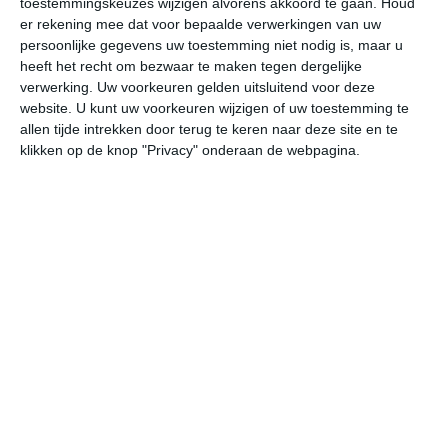
toestemmingskeuzes wijzigen alvorens akkoord te gaan.
Houd
er rekening mee dat voor bepaalde verwerkingen van uw
persoonlijke gegevens uw toestemming niet nodig is, maar u
do
vr
za
zo
ma
heeft het recht om bezwaar te maken tegen dergelijke
verwerking. Uw voorkeuren gelden uitsluitend voor deze
website. U kunt uw voorkeuren wijzigen of uw toestemming te
23°
14°
22°
10°
26°
10°
28°
13°
28°
16°
allen tijde intrekken door terug te keren naar deze site en te
klikken op de knop "Privacy" onderaan de webpagina.
23°C
21°C
17°C
14°C
12°C
10
16:00
19:00
22:00
01:00
04:00
07
16:00
19:00
22:00
01:00
04:00
07
W 3
NW 3
NNW 2
ZZO 1
ZO 1
ZO
16:00
19:00
22:00
01:00
04:00
07