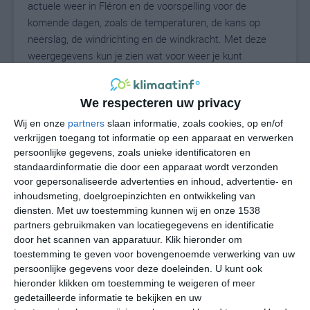
actuele weer in Fléron en de voorspelling voor de
komende dagen, zoals de temperaturen, de kans op
neerslag, de windrichting en de windkracht. Met deze
weergegevens kun je zien wat voor weer je kunt
verwachten in Fléron. Op basis van de
klimaatstatistieken beschrijven we het weer per maand
We respecteren uw privacy
in Fléron. Dit is geen langetermijnverwachting, maar
geeft het gemiddelde weerbeeld voor alle maanden van
Wij en onze
partners
slaan informatie, zoals cookies, op en/of
het jaar. Wil je de uitgebreide weersverwachting voor
verkrijgen toegang tot informatie op een apparaat en verwerken
persoonlijke gegevens, zoals unieke identificatoren en
Fléron zien? Op de pagina met extra weerinformatie
standaardinformatie die door een apparaat wordt verzonden
tonen we de kans op sneeuw, de gevoelstemperatuur,
voor gepersonaliseerde advertenties en inhoud, advertentie- en
de zichtbaarheid, de UV-kracht, de luchtdruk en meer
inhoudsmeting, doelgroepinzichten en ontwikkeling van
goede weerinfo.
diensten.
Met uw toestemming kunnen wij en onze 1538
partners gebruikmaken van locatiegegevens en identificatie
door het scannen van apparatuur. Klik hieronder om
toestemming te geven voor bovengenoemde verwerking van uw
18
N
°C
persoonlijke gegevens voor deze doeleinden. U kunt ook
hieronder klikken om toestemming te weigeren of meer
L
gedetailleerde informatie te bekijken en uw
W