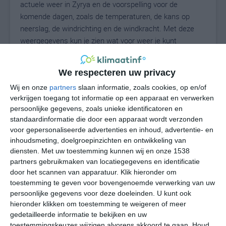
actuele weer in Zyrya en de voorspelling voor de
komende dagen, zoals de temperaturen, de kans op
neerslag, de windrichting en de windkracht. Met deze
weergegevens kun je zien wat voor weer je kunt
verwachten in Zyrya. Op basis van de
klimaatstatistieken beschrijven we het weer per maand
We respecteren uw privacy
in Zyrya. Dit is geen langetermijnverwachting, maar
Wij en onze
partners
slaan informatie, zoals cookies, op en/of
geeft het gemiddelde weerbeeld voor alle maanden van
verkrijgen toegang tot informatie op een apparaat en verwerken
het jaar. Wil je de uitgebreide weersverwachting voor
persoonlijke gegevens, zoals unieke identificatoren en
Zyrya zien? Op de pagina met extra weerinformatie
standaardinformatie die door een apparaat wordt verzonden
tonen we de kans op sneeuw, de gevoelstemperatuur,
voor gepersonaliseerde advertenties en inhoud, advertentie- en
de zichtbaarheid, de UV-kracht, de luchtdruk en meer
inhoudsmeting, doelgroepinzichten en ontwikkeling van
goede weerinfo.
diensten.
Met uw toestemming kunnen wij en onze 1538
partners gebruikmaken van locatiegegevens en identificatie
door het scannen van apparatuur. Klik hieronder om
toestemming te geven voor bovengenoemde verwerking van uw
28
N
persoonlijke gegevens voor deze doeleinden. U kunt ook
°C
hieronder klikken om toestemming te weigeren of meer
L
gedetailleerde informatie te bekijken en uw
W
toestemmingskeuzes wijzigen alvorens akkoord te gaan.
Houd