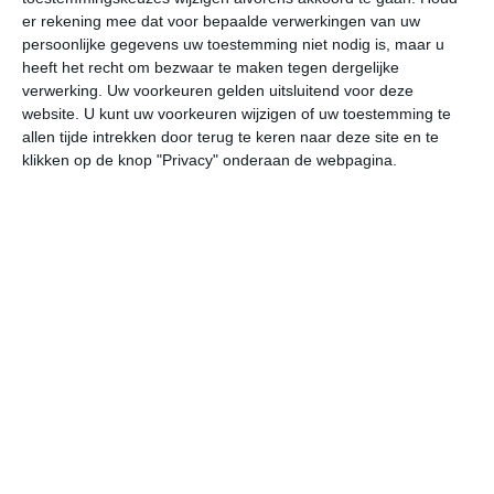
er rekening mee dat voor bepaalde verwerkingen van uw
persoonlijke gegevens uw toestemming niet nodig is, maar u
za
zo
ma
di
wo
heeft het recht om bezwaar te maken tegen dergelijke
verwerking. Uw voorkeuren gelden uitsluitend voor deze
website. U kunt uw voorkeuren wijzigen of uw toestemming te
32°
24°
34°
25°
29°
25°
30°
25°
29°
26°
allen tijde intrekken door terug te keren naar deze site en te
klikken op de knop "Privacy" onderaan de webpagina.
30°C
27°C
26°C
25°C
25°C
30
18:00
21:00
00:00
03:00
06:00
09
18:00
21:00
00:00
03:00
06:00
09
OZO 3
OZO 2
ONO 1
WZW 1
ONO 1
ZO
18:00
21:00
00:00
03:00
06:00
09