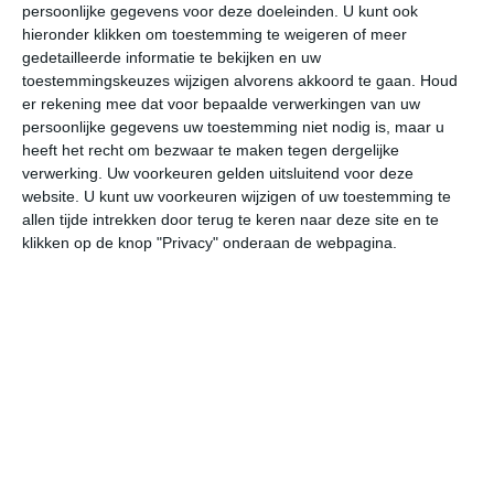
persoonlijke gegevens voor deze doeleinden. U kunt ook
hieronder klikken om toestemming te weigeren of meer
gedetailleerde informatie te bekijken en uw
bekijk de uitgebreide weersverwachting voor Sumqayit
toestemmingskeuzes wijzigen alvorens akkoord te gaan.
Houd
er rekening mee dat voor bepaalde verwerkingen van uw
persoonlijke gegevens uw toestemming niet nodig is, maar u
Op basis van de langjarige klimaatstatistieken, bepaalde
heeft het recht om bezwaar te maken tegen dergelijke
weerpatronen en specifieke gebeurtenissen kan een
verwerking. Uw voorkeuren gelden uitsluitend voor deze
gemiddeld weerbeeld per maand samengesteld worden.
website. U kunt uw voorkeuren wijzigen of uw toestemming te
allen tijde intrekken door terug te keren naar deze site en te
Het weer in januari
klikken op de knop "Privacy" onderaan de webpagina.
In de maand januari ligt de gemiddelde
maximumtemperatuur in Sumqayit rond de 6 graden
Celsius. De gemiddelde minimumtemperatuur komt in
januari uit op 0 graden. Het aantal uren dat de zon
zichtbaar is ligt in januari op deze bestemming rond de 3
uur per dag. Binnen de hele maand valt er gedurende
ongeveer 7 dagen neerslag. Als je kijkt naar de langjarige
gemiddeldes dan zorgt dat voor niet zoveel neerslag