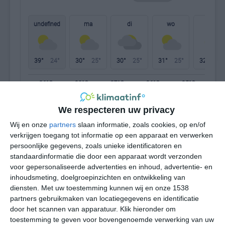
undefined
ma
di
wo
do
39°
24°
30°
25°
30°
25°
31°
25°
32°
23°
36°C
30°C
27°C
26°C
25°C
28
We respecteren uw privacy
18:00
21:00
00:00
03:00
06:00
09
Wij en onze
partners
slaan informatie, zoals cookies, op en/of
verkrijgen toegang tot informatie op een apparaat en verwerken
persoonlijke gegevens, zoals unieke identificatoren en
standaardinformatie die door een apparaat wordt verzonden
18:00
21:00
00:00
03:00
06:00
09
voor gepersonaliseerde advertenties en inhoud, advertentie- en
inhoudsmeting, doelgroepinzichten en ontwikkeling van
ZO 3
O 1
W 1
W 1
NNW 2
NN
diensten.
Met uw toestemming kunnen wij en onze 1538
partners gebruikmaken van locatiegegevens en identificatie
door het scannen van apparatuur. Klik hieronder om
18:00
21:00
00:00
03:00
06:00
09
toestemming te geven voor bovengenoemde verwerking van uw