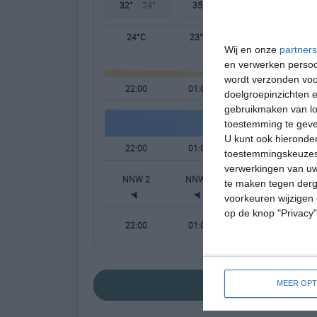
32°
24°
35°
23°
36°
23°
24°C
23°C
23°C
Wij en onze
partners
en verwerken persoon
wordt verzonden voo
22:00
01:00
04:00
doelgroepinzichten e
gebruikmaken van loc
toestemming te gev
U kunt ook hieronder
22:00
01:00
04:00
toestemmingskeuzes 
verwerkingen van uw
NNW 2
NNW 2
NW 1
te maken tegen derge
voorkeuren wijzigen 
op de knop "Privacy
22:00
01:00
04:00
bekijk de uitgebr
MEER OPT