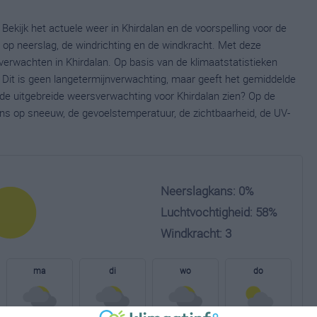
Bekijk het actuele weer in Khirdalan en de voorspelling voor de
op neerslag, de windrichting en de windkracht. Met deze
verwachten in Khirdalan. Op basis van de klimaatstatistieken
 Dit is geen langetermijnverwachting, maar geeft het gemiddelde
e de uitgebreide weersverwachting voor Khirdalan zien? Op de
ns op sneeuw, de gevoelstemperatuur, de zichtbaarheid, de UV-
Neerslagkans: 0%
Luchtvochtigheid: 58%
Windkracht: 3
ma
di
wo
do