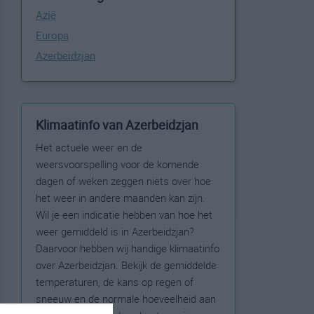
Azië
Europa
Azerbeidzjan
Klimaatinfo van Azerbeidzjan
Het actuele weer en de
weersvoorspelling voor de komende
dagen of weken zeggen niets over hoe
het weer in andere maanden kan zijn.
Wil je een indicatie hebben van hoe het
weer gemiddeld is in Azerbeidzjan?
Daarvoor hebben wij handige klimaatinfo
over Azerbeidzjan. Bekijk de gemiddelde
temperaturen, de kans op regen of
sneeuw en de normale hoeveelheid aan