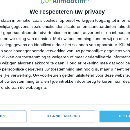
28°
24°
28°
24°
29°
25°
32°
27°
We respecteren uw privacy
23°C
31°C
35°C
34°C
30°C
slaan informatie, zoals cookies, op en/of verkrijgen toegang tot infor
lijke gegevens, zoals unieke identificatoren en standaardinformatie d
r gepersonaliseerde advertenties en inhoud, advertentie- en inhoudsm
07:00
10:00
13:00
16:00
19:00
n ontwikkeling van diensten.
Met uw toestemming kunnen wij en onze 
atiegegevens en identificatie door het scannen van apparatuur. Klik 
en voor bovengenoemde verwerking van uw persoonlijke gegevens voo
 klikken om toestemming te weigeren of meer gedetailleerde informatie
07:00
10:00
13:00
16:00
19:00
wijzigen alvorens akkoord te gaan.
Houd er rekening mee dat voor b
 persoonlijke gegevens uw toestemming niet nodig is, maar u heeft h
NW 1
ZO 2
ZZO 3
ZZO 4
ZZO 3
lijke verwerking. Uw voorkeuren gelden uitsluitend voor deze website
of uw toestemming te allen tijde intrekken door terug te keren naar deze
" onderaan de webpagina.
07:00
10:00
13:00
16:00
19:00
eide weersverwachting voor Khirdalan
IES
IK GA NIET AKKOORD
IK GA