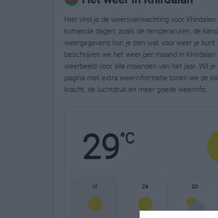
Hier vind je de weersverwachting voor Khirdalan. 
komende dagen, zoals de temperaturen, de kans 
weergegevens kun je zien wat voor weer je kunt 
beschrijven we het weer per maand in Khirdalan.
weerbeeld voor alle maanden van het jaar. Wil j
pagina met extra weerinformatie tonen we de ka
kracht, de luchtdruk en meer goede weerinfo.
29
°C
vr
za
zo