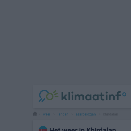
weer
landen
azerbeidzjan
khirdalan
>
>
>
>
Het weer in Khirdalan