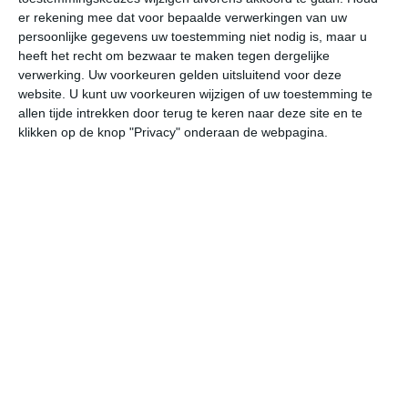
er rekening mee dat voor bepaalde verwerkingen van uw
persoonlijke gegevens uw toestemming niet nodig is, maar u
za
zo
ma
di
wo
heeft het recht om bezwaar te maken tegen dergelijke
verwerking. Uw voorkeuren gelden uitsluitend voor deze
website. U kunt uw voorkeuren wijzigen of uw toestemming te
35°
20°
35°
22°
35°
23°
32°
23°
30°
23°
allen tijde intrekken door terug te keren naar deze site en te
klikken op de knop "Privacy" onderaan de webpagina.
35°C
33°C
27°C
25°C
23°C
22
16:00
19:00
22:00
01:00
04:00
07
16:00
19:00
22:00
01:00
04:00
07
NO 3
ONO 3
N 2
NNW 1
Z 1
W
16:00
19:00
22:00
01:00
04:00
07