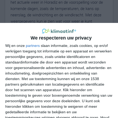
het actuele weer in Horadiz en de voorspelling voor de
komende dagen, zoals de temperaturen, de kans op
neerslag, de windrichting en de windkracht. Met deze
weergegevens kun je zien wat voor weer je kunt
verwachten in Horadiz. Op basis van de
klimaatstatistieken beschrijven we het weer per maand
We respecteren uw privacy
in Horadiz. Dit is geen langetermijnverwachting, maar
Wij en onze
partners
slaan informatie, zoals cookies, op en/of
geeft het gemiddelde weerbeeld voor alle maanden van
verkrijgen toegang tot informatie op een apparaat en verwerken
het jaar. Wil je de uitgebreide weersverwachting voor
persoonlijke gegevens, zoals unieke identificatoren en
Horadiz zien? Op de pagina met extra weerinformatie
standaardinformatie die door een apparaat wordt verzonden
tonen we de kans op sneeuw, de gevoelstemperatuur,
voor gepersonaliseerde advertenties en inhoud, advertentie- en
de zichtbaarheid, de UV-kracht, de luchtdruk en meer
inhoudsmeting, doelgroepinzichten en ontwikkeling van
goede weerinfo.
diensten.
Met uw toestemming kunnen wij en onze 1538
partners gebruikmaken van locatiegegevens en identificatie
door het scannen van apparatuur. Klik hieronder om
toestemming te geven voor bovengenoemde verwerking van uw
28
N
persoonlijke gegevens voor deze doeleinden. U kunt ook
°C
hieronder klikken om toestemming te weigeren of meer
L
gedetailleerde informatie te bekijken en uw
W
toestemmingskeuzes wijzigen alvorens akkoord te gaan.
Houd