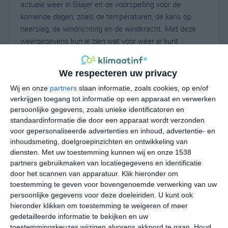
actuele weer in Bilajer en de voorspelling voor de
komende dagen, zoals de temperaturen, de kans op
neerslag, de windrichting en de windkracht. Met deze
weergegevens kun je zien wat voor weer je kunt
verwachten in Bilajer. Op basis van de
klimaatstatistieken beschrijven we het weer per maand
We respecteren uw privacy
in Bilajer. Dit is geen langetermijnverwachting, maar
Wij en onze
partners
slaan informatie, zoals cookies, op en/of
geeft het gemiddelde weerbeeld voor alle maanden van
verkrijgen toegang tot informatie op een apparaat en verwerken
het jaar. Wil je de uitgebreide weersverwachting voor
persoonlijke gegevens, zoals unieke identificatoren en
Bilajer zien? Op de pagina met extra weerinformatie
standaardinformatie die door een apparaat wordt verzonden
tonen we de kans op sneeuw, de gevoelstemperatuur,
voor gepersonaliseerde advertenties en inhoud, advertentie- en
de zichtbaarheid, de UV-kracht, de luchtdruk en meer
inhoudsmeting, doelgroepinzichten en ontwikkeling van
goede weerinfo.
diensten.
Met uw toestemming kunnen wij en onze 1538
partners gebruikmaken van locatiegegevens en identificatie
door het scannen van apparatuur. Klik hieronder om
toestemming te geven voor bovengenoemde verwerking van uw
31
N
persoonlijke gegevens voor deze doeleinden. U kunt ook
°C
hieronder klikken om toestemming te weigeren of meer
L
gedetailleerde informatie te bekijken en uw
W
toestemmingskeuzes wijzigen alvorens akkoord te gaan.
Houd