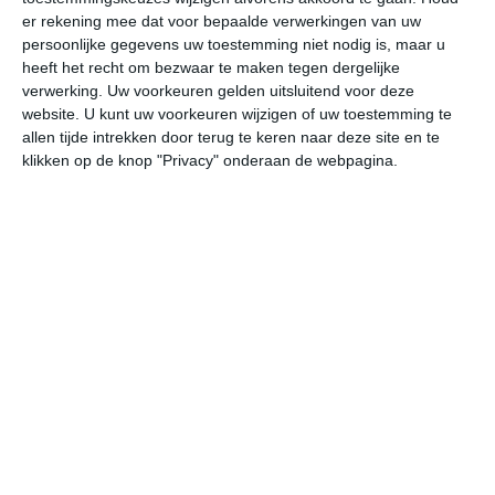
er rekening mee dat voor bepaalde verwerkingen van uw
persoonlijke gegevens uw toestemming niet nodig is, maar u
undefined
ma
di
wo
do
heeft het recht om bezwaar te maken tegen dergelijke
verwerking. Uw voorkeuren gelden uitsluitend voor deze
website. U kunt uw voorkeuren wijzigen of uw toestemming te
36°
24°
31°
25°
31°
25°
30°
25°
32°
24°
allen tijde intrekken door terug te keren naar deze site en te
klikken op de knop "Privacy" onderaan de webpagina.
29°C
27°C
26°C
25°C
27°C
28
19:00
22:00
01:00
04:00
07:00
10
19:00
22:00
01:00
04:00
07:00
10
O 3
ZO 1
NNW 1
NW 1
NNW 2
NN
19:00
22:00
01:00
04:00
07:00
10