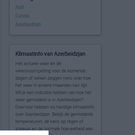
Azië
Europa
Azerbeidzjan
Klimaatinfo van Azerbeidzjan
Het actuele weer en de
weersvoorspelling voor de komende
dagen of weken zeggen niets over hoe
het weer in andere maanden kan zijn.
Wil je een indicatie hebben van hoe het
weer gemiddeld is in Azerbeidzjan?
Daarvoor hebben wij handige klimaatinfo
over Azerbeidzjan. Bekijk de gemiddelde
temperaturen, de kans op regen of
sneeuw en de normale hoeveelheid aan