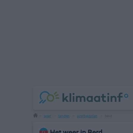
weer
landen
azerbeidzjan
berd
>
>
>
>
Het weer in Berd