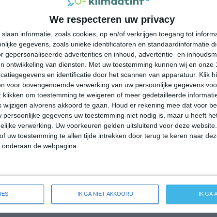
31°
21°
26°
20°
33°
21°
30°
20°
We respecteren uw privacy
30°C
32°C
32°C
27°C
23°C
slaan informatie, zoals cookies, op en/of verkrijgen toegang tot infor
lijke gegevens, zoals unieke identificatoren en standaardinformatie d
r gepersonaliseerde advertenties en inhoud, advertentie- en inhoudsm
13:00
16:00
19:00
22:00
01:00
n ontwikkeling van diensten.
Met uw toestemming kunnen wij en onze 
atiegegevens en identificatie door het scannen van apparatuur. Klik 
en voor bovengenoemde verwerking van uw persoonlijke gegevens voo
 klikken om toestemming te weigeren of meer gedetailleerde informatie
13:00
16:00
19:00
22:00
01:00
wijzigen alvorens akkoord te gaan.
Houd er rekening mee dat voor b
 persoonlijke gegevens uw toestemming niet nodig is, maar u heeft h
O 2
OZO 3
O 3
ZZW 1
ZW 2
lijke verwerking. Uw voorkeuren gelden uitsluitend voor deze website
of uw toestemming te allen tijde intrekken door terug te keren naar deze
" onderaan de webpagina.
13:00
16:00
19:00
22:00
01:00
breide weersverwachting voor Berd
IES
IK GA NIET AKKOORD
IK GA