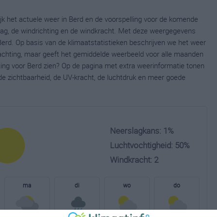
ijk het actuele weer in Berd en de voorspelling voor de komende
lag, de windrichting en de windkracht. Met deze weergegevens
Berd. Op basis van de klimaatstatistieken beschrijven we het weer
wachting, maar geeft het gemiddelde weerbeeld voor alle maanden
hting voor Berd zien? Op de pagina met extra weerinformatie tonen
e zichtbaarheid, de UV-kracht, de luchtdruk en meer goede
Neerslagkans: 1%
Luchtvochtigheid: 50%
Windkracht: 2
ma
di
wo
do