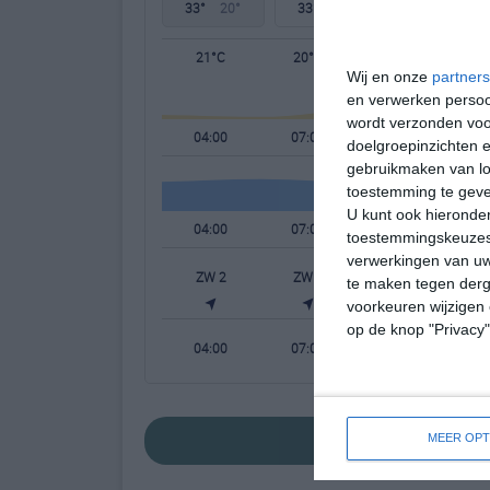
33°
20°
33°
21°
28°
22°
21°C
20°C
26°C
Wij en onze
partners
en verwerken persoon
wordt verzonden voo
04:00
07:00
10:00
doelgroepinzichten e
gebruikmaken van loc
toestemming te gev
U kunt ook hieronder
04:00
07:00
10:00
toestemmingskeuzes 
verwerkingen van uw
ZW 2
ZW 2
N 1
te maken tegen derge
voorkeuren wijzigen 
op de knop "Privacy
04:00
07:00
10:00
bekijk de uitge
MEER OPT