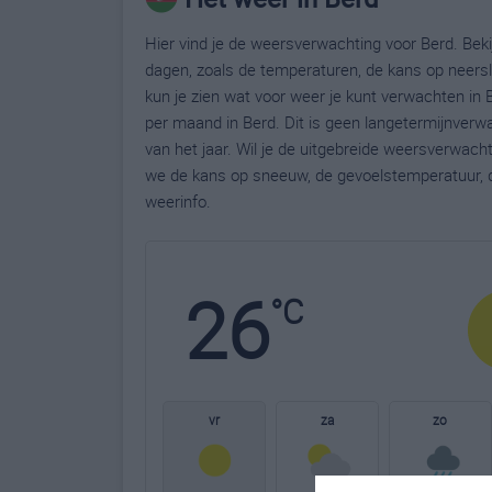
Hier vind je de weersverwachting voor Berd. Bek
dagen, zoals de temperaturen, de kans op neers
kun je zien wat voor weer je kunt verwachten in 
per maand in Berd. Dit is geen langetermijnver
van het jaar. Wil je de uitgebreide weersverwac
we de kans op sneeuw, de gevoelstemperatuur, d
weerinfo.
26
°C
vr
za
zo