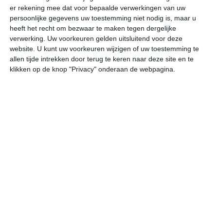
er rekening mee dat voor bepaalde verwerkingen van uw
ma
di
wo
do
vr
persoonlijke gegevens uw toestemming niet nodig is, maar u
heeft het recht om bezwaar te maken tegen dergelijke
verwerking. Uw voorkeuren gelden uitsluitend voor deze
32°
25°
32°
25°
32°
26°
31°
23°
27°
24°
website. U kunt uw voorkeuren wijzigen of uw toestemming te
allen tijde intrekken door terug te keren naar deze site en te
30°C
27°C
26°C
26°C
26°C
27
klikken op de knop "Privacy" onderaan de webpagina.
16:00
19:00
22:00
01:00
04:00
07
16:00
19:00
22:00
01:00
04:00
07
NNW 5
NNW 5
NNW 4
NNW 4
NNW 3
NN
16:00
19:00
22:00
01:00
04:00
07