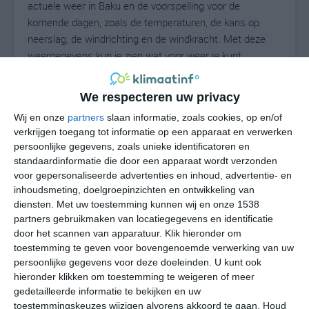
actuele weer in Baku en de voorspelling voor de
komende dagen, zoals de temperaturen, de kans op
neerslag, de windrichting en de windkracht. Met deze
weergegevens kun je zien wat voor weer je kunt
verwachten in Baku. Op basis van de klimaatstatistieken
beschrijven we het weer per maand in Baku. Dit is geen
We respecteren uw privacy
langetermijnverwachting, maar geeft het gemiddelde
Wij en onze
partners
slaan informatie, zoals cookies, op en/of
weerbeeld voor alle maanden van het jaar. Wil je de
verkrijgen toegang tot informatie op een apparaat en verwerken
uitgebreide weersverwachting voor Baku zien? Op de
persoonlijke gegevens, zoals unieke identificatoren en
pagina met extra weerinformatie tonen we de kans op
standaardinformatie die door een apparaat wordt verzonden
sneeuw, de gevoelstemperatuur, de zichtbaarheid, de
voor gepersonaliseerde advertenties en inhoud, advertentie- en
UV-kracht, de luchtdruk en meer goede weerinfo.
inhoudsmeting, doelgroepinzichten en ontwikkeling van
diensten.
Met uw toestemming kunnen wij en onze 1538
partners gebruikmaken van locatiegegevens en identificatie
door het scannen van apparatuur. Klik hieronder om
28
N
toestemming te geven voor bovengenoemde verwerking van uw
°C
persoonlijke gegevens voor deze doeleinden. U kunt ook
L
hieronder klikken om toestemming te weigeren of meer
W
gedetailleerde informatie te bekijken en uw
toestemmingskeuzes wijzigen alvorens akkoord te gaan.
Houd