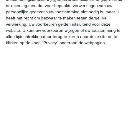
er rekening mee dat voor bepaalde verwerkingen van uw
persoonlijke gegevens uw toestemming niet nodig is, maar u
do
vr
za
zo
ma
heeft het recht om bezwaar te maken tegen dergelijke
verwerking. Uw voorkeuren gelden uitsluitend voor deze
website. U kunt uw voorkeuren wijzigen of uw toestemming te
29°
25°
30°
22°
30°
23°
29°
26°
28°
14°
allen tijde intrekken door terug te keren naar deze site en te
klikken op de knop "Privacy" onderaan de webpagina.
25°C
25°C
25°C
27°C
29°C
29
01:00
04:00
07:00
10:00
13:00
16
01:00
04:00
07:00
10:00
13:00
16
NW 2
NW 2
WNW 2
NNW 2
NNO 3
NO
01:00
04:00
07:00
10:00
13:00
16