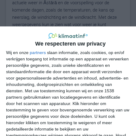
actuele weer in Āstārā en de voorspelling voor de
komende dagen, zoals de temperaturen, de kans op
neerslag, de windrichting en de windkracht. Met deze
weergegevens kun je zien wat voor weer je kunt
verwachten in Āstārā. Op basis van de
klimaatstatistieken beschrijven we het weer per maand
We respecteren uw privacy
in Āstārā. Dit is geen langetermijnverwachting, maar
Wij en onze
partners
slaan informatie, zoals cookies, op en/of
geeft het gemiddelde weerbeeld voor alle maanden van
verkrijgen toegang tot informatie op een apparaat en verwerken
het jaar. Wil je de uitgebreide weersverwachting voor
persoonlijke gegevens, zoals unieke identificatoren en
Āstārā zien? Op de pagina met extra weerinformatie
standaardinformatie die door een apparaat wordt verzonden
tonen we de kans op sneeuw, de gevoelstemperatuur,
voor gepersonaliseerde advertenties en inhoud, advertentie- en
de zichtbaarheid, de UV-kracht, de luchtdruk en meer
inhoudsmeting, doelgroepinzichten en ontwikkeling van
goede weerinfo.
diensten.
Met uw toestemming kunnen wij en onze 1538
partners gebruikmaken van locatiegegevens en identificatie
door het scannen van apparatuur. Klik hieronder om
toestemming te geven voor bovengenoemde verwerking van uw
27
N
persoonlijke gegevens voor deze doeleinden. U kunt ook
°C
hieronder klikken om toestemming te weigeren of meer
L
gedetailleerde informatie te bekijken en uw
W
toestemmingskeuzes wijzigen alvorens akkoord te gaan.
Houd