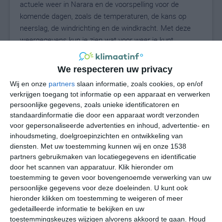
actuele weer in Narara en de voorspelling voor de
komende dagen, zoals de temperaturen, de kans op
neerslag, de windrichting en de windkracht. Met deze
weergegevens kun je zien wat voor weer je kunt
verwachten in Narara. Op basis van de
klimaatstatistieken beschrijven we het weer per maand
We respecteren uw privacy
in Narara. Dit is geen langetermijnverwachting, maar
Wij en onze
partners
slaan informatie, zoals cookies, op en/of
geeft het gemiddelde weerbeeld voor alle maanden van
verkrijgen toegang tot informatie op een apparaat en verwerken
het jaar. Wil je de uitgebreide weersverwachting voor
persoonlijke gegevens, zoals unieke identificatoren en
Narara zien? Op de pagina met extra weerinformatie
standaardinformatie die door een apparaat wordt verzonden
tonen we de kans op sneeuw, de gevoelstemperatuur,
voor gepersonaliseerde advertenties en inhoud, advertentie- en
de zichtbaarheid, de UV-kracht, de luchtdruk en meer
inhoudsmeting, doelgroepinzichten en ontwikkeling van
goede weerinfo.
diensten.
Met uw toestemming kunnen wij en onze 1538
partners gebruikmaken van locatiegegevens en identificatie
door het scannen van apparatuur. Klik hieronder om
toestemming te geven voor bovengenoemde verwerking van uw
11
persoonlijke gegevens voor deze doeleinden. U kunt ook
N
°C
hieronder klikken om toestemming te weigeren of meer
L
gedetailleerde informatie te bekijken en uw
W
toestemmingskeuzes wijzigen alvorens akkoord te gaan.
Houd