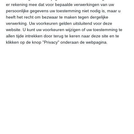
er rekening mee dat voor bepaalde verwerkingen van uw
persoonlijke gegevens uw toestemming niet nodig is, maar u
undefined
ma
di
wo
do
heeft het recht om bezwaar te maken tegen dergelijke
verwerking. Uw voorkeuren gelden uitsluitend voor deze
website. U kunt uw voorkeuren wijzigen of uw toestemming te
allen tijde intrekken door terug te keren naar deze site en te
14°
6°
15°
13°
19°
10°
18°
10°
17°
11°
klikken op de knop "Privacy" onderaan de webpagina.
14°C
13°C
12°C
13°C
14°C
13
13:00
16:00
19:00
22:00
01:00
04
13:00
16:00
19:00
22:00
01:00
04
NNW 2
NNO 2
NNO 2
NNO 3
NNO 3
NN
13:00
16:00
19:00
22:00
01:00
04