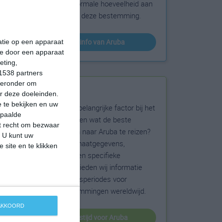
sneeuw en de normale hoeveelheid aan
zonneschijn voor deze bestemming.
klimaatinfo van Aruba
matie op een apparaat
ie door een apparaat
eting,
1538 partners
hieronder om
Beste reistijd
r deze doeleinden.
 te bekijken en uw
Het weer is een belangrijke factor bij het
epaalde
reizen. Wil je weten wat de beste
et recht om bezwaar
maanden zijn om naar Aruba te reizen?
. U kunt uw
Op basis van klimaatgegevens,
 site en te klikken
weersextremen en specifieke
weerinformatie bieden wij informatie
over de beste reisperiodes voor
duizenden bestemmingen wereldwijd.
 AKKOORD
beste reistijd voor Aruba