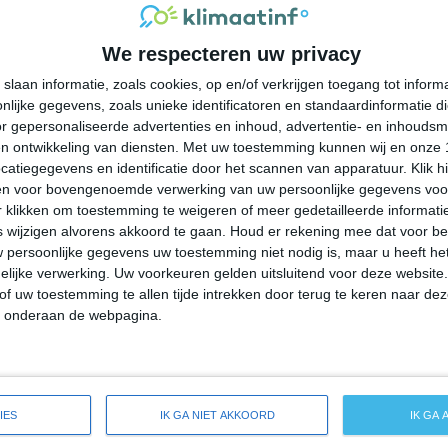
32°
27°
32°
28°
31°
27°
31°
27°
We respecteren uw privacy
28°C
28°C
28°C
28°C
28°C
slaan informatie, zoals cookies, op en/of verkrijgen toegang tot infor
lijke gegevens, zoals unieke identificatoren en standaardinformatie d
10:00
13:00
16:00
19:00
22:00
r gepersonaliseerde advertenties en inhoud, advertentie- en inhoudsm
n ontwikkeling van diensten.
Met uw toestemming kunnen wij en onze 
atiegegevens en identificatie door het scannen van apparatuur. Klik 
en voor bovengenoemde verwerking van uw persoonlijke gegevens voo
10:00
13:00
16:00
19:00
22:00
 klikken om toestemming te weigeren of meer gedetailleerde informatie
wijzigen alvorens akkoord te gaan.
Houd er rekening mee dat voor b
 persoonlijke gegevens uw toestemming niet nodig is, maar u heeft h
O 5
O 5
O 5
ONO 5
O 5
lijke verwerking. Uw voorkeuren gelden uitsluitend voor deze website
of uw toestemming te allen tijde intrekken door terug te keren naar deze
" onderaan de webpagina.
10:00
13:00
16:00
19:00
22:00
reide weersverwachting voor Angochi
IES
IK GA NIET AKKOORD
IK GA