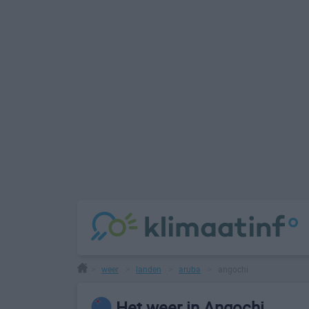
weer
landen
aruba
angochi
>
>
>
>
Het weer in Angochi