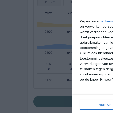
31°
27°
31°
27°
32°
27°
28°C
27°C
28°C
Wij en onze
partners
en verwerken persoon
01:00
04:00
07:00
wordt verzonden voo
doelgroepinzichten e
gebruikmaken van loc
toestemming te gev
01:00
04:00
07:00
U kunt ook hieronder
toestemmingskeuzes 
verwerkingen van uw
O 5
O 5
O 4
te maken tegen derge
voorkeuren wijzigen 
op de knop "Privacy
01:00
04:00
07:00
bekijk de uitgeb
MEER OPT