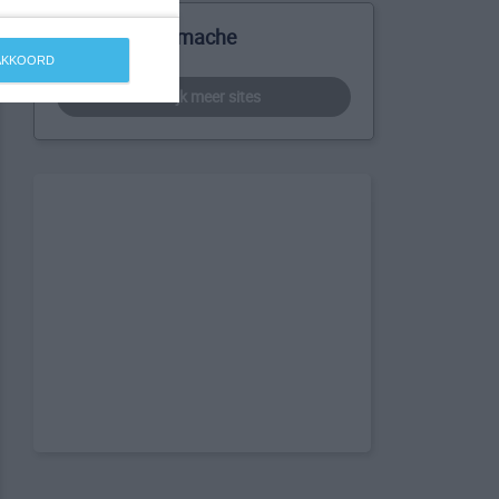
Meer over Oumache
 AKKOORD
bekijk meer sites