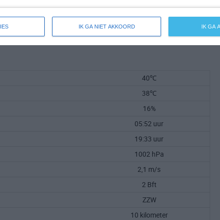
IES
IK GA NIET AKKOORD
IK GA
40℃
38℃
16%
05:52 uur
19:33 uur
1002 hPa
2,1 m/s
2 Bft
ZZW
10 kilometer