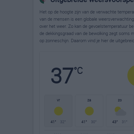
Het op de hoogte zijn van de verwachte temperatu
van de mensen is een globale weersverwachting g
over het weer. Zo kan de gevoelstemperatuur bela
de dekkingsgraad van de bewolking zegt soms m
op zonneschijn. Daarom vind je hier de uitgebre
37
°C
vr
za
zo
41°
32°
41°
30°
43°
31°