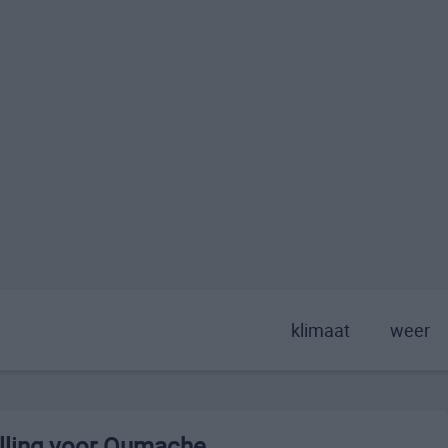
klimaat
weer
lling voor Oumache