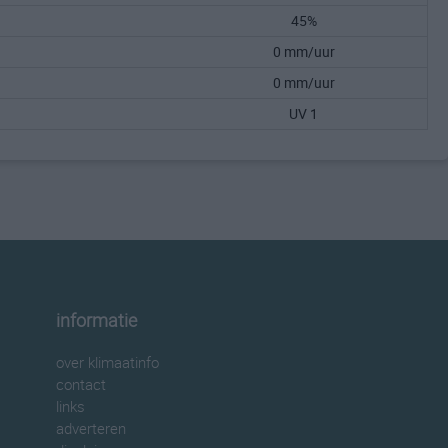
45%
0 mm/uur
0 mm/uur
UV 1
informatie
over klimaatinfo
contact
links
adverteren