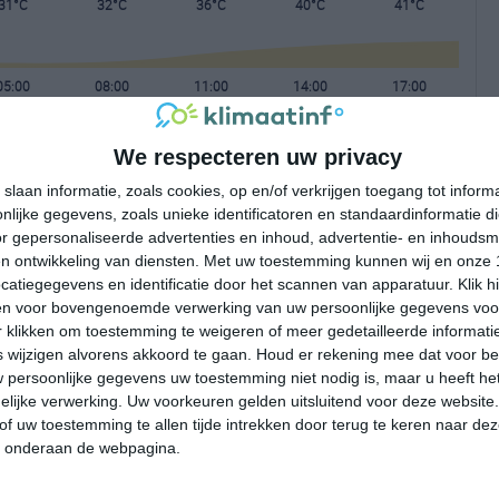
31°C
32°C
36°C
40°C
41°C
05:00
08:00
11:00
14:00
17:00
We respecteren uw privacy
05:00
08:00
11:00
14:00
17:00
slaan informatie, zoals cookies, op en/of verkrijgen toegang tot infor
lijke gegevens, zoals unieke identificatoren en standaardinformatie d
O 2
O 2
ZZO 2
ZZW 2
W 2
r gepersonaliseerde advertenties en inhoud, advertentie- en inhoudsm
n ontwikkeling van diensten.
Met uw toestemming kunnen wij en onze 
atiegegevens en identificatie door het scannen van apparatuur. Klik 
05:00
08:00
11:00
14:00
17:00
en voor bovengenoemde verwerking van uw persoonlijke gegevens voo
 klikken om toestemming te weigeren of meer gedetailleerde informatie
wijzigen alvorens akkoord te gaan.
Houd er rekening mee dat voor b
 persoonlijke gegevens uw toestemming niet nodig is, maar u heeft h
lijke verwerking. Uw voorkeuren gelden uitsluitend voor deze website
of uw toestemming te allen tijde intrekken door terug te keren naar deze
" onderaan de webpagina.