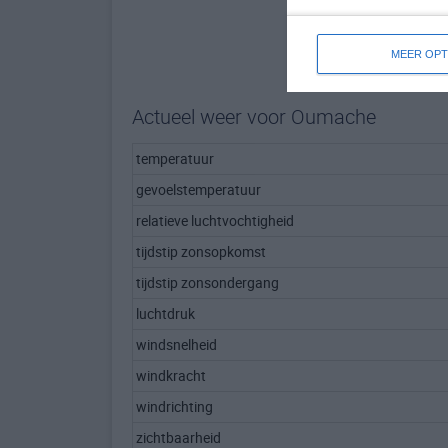
MEER OPT
Actueel weer voor Oumache
temperatuur
gevoelstemperatuur
relatieve luchtvochtigheid
tijdstip zonsopkomst
tijdstip zonsondergang
luchtdruk
windsnelheid
windkracht
windrichting
zichtbaarheid