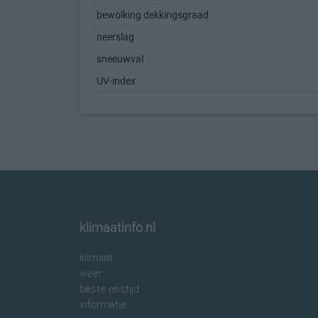
bewolking dekkingsgraad
neerslag
sneeuwval
UV-index
klimaatinfo.nl
klimaat
weer
beste reistijd
informatie