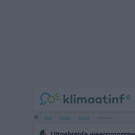
weer
landen
algerije
oumache
>
>
>
>
Uitgebreide weersvoorspe