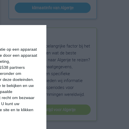
klimaatinfo van Algerije
Beste reistijd
Het weer is een belangrijke factor bij het
matie op een apparaat
reizen. Wil je weten wat de beste
ie door een apparaat
maanden zijn om naar Algerije te reizen?
eting,
Op basis van klimaatgegevens,
1538 partners
weersextremen en specifieke
hieronder om
r deze doeleinden.
weerinformatie bieden wij informatie
 te bekijken en uw
over de beste reisperiodes voor
epaalde
duizenden bestemmingen wereldwijd.
et recht om bezwaar
. U kunt uw
beste reistijd voor Algerije
 site en te klikken