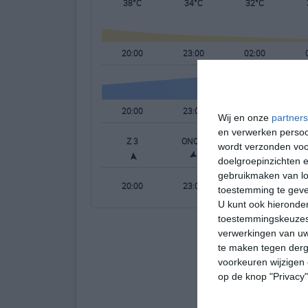
38°C
34°C
32°C
20:00
23:00
02:00
20:00
23:00
02:00
Wij en onze
partners
en verwerken persoon
Z 3
ONO 2
OZO 3
wordt verzonden voo
doelgroepinzichten e
gebruikmaken van loc
20:00
23:00
02:00
toestemming te gev
U kunt ook hieronder
toestemmingskeuzes 
verwerkingen van uw
te maken tegen derge
voorkeuren wijzigen 
op de knop "Privacy