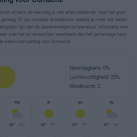
ren of kans op neerslag is niet altijd voldoende. Voor het gros
enoeg. Er zijn situaties te bedenken waarbij je meer wilt weten
ngrijker zijn dan de daadwerkelijke temperatuur. Informatie over
eer over het te verwachten weerbeeld dan het percentage kans
ide weersvoorspelling voor Oumache.
Neerslagkans: 0%
Luchtvochtigheid: 25%
Windkracht: 2
ma
di
wo
do
42°
32°
42°
31°
41°
31°
41°
30°