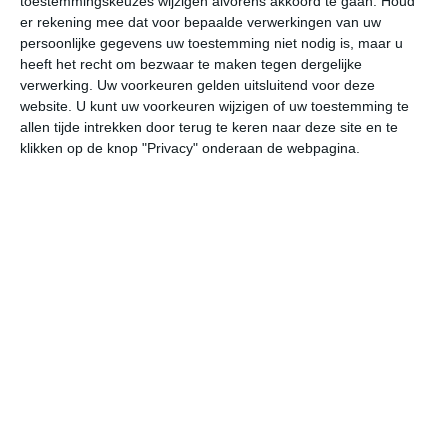
toestemmingskeuzes wijzigen alvorens akkoord te gaan.
Houd
W
er rekening mee dat voor bepaalde verwerkingen van uw
persoonlijke gegevens uw toestemming niet nodig is, maar u
heeft het recht om bezwaar te maken tegen dergelijke
ma
di
wo
do
vr
verwerking. Uw voorkeuren gelden uitsluitend voor deze
website. U kunt uw voorkeuren wijzigen of uw toestemming te
allen tijde intrekken door terug te keren naar deze site en te
36°
23°
37°
23°
37°
24°
35°
24°
36°
25°
klikken op de knop "Privacy" onderaan de webpagina.
35°C
35°C
29°C
27°C
25°C
25
13:00
16:00
19:00
22:00
01:00
04
13:00
16:00
19:00
22:00
01:00
04
NNW 3
NNW 3
NNW 2
NO 1
ZZO 1
ZZ