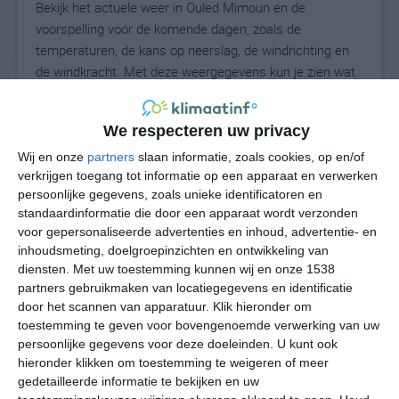
Bekijk het actuele weer in Ouled Mimoun en de
voorspelling voor de komende dagen, zoals de
temperaturen, de kans op neerslag, de windrichting en
de windkracht. Met deze weergegevens kun je zien wat
voor weer je kunt verwachten in Ouled Mimoun. Op
basis van de klimaatstatistieken beschrijven we het
We respecteren uw privacy
weer per maand in Ouled Mimoun. Dit is geen
langetermijnverwachting, maar geeft het gemiddelde
Wij en onze
partners
slaan informatie, zoals cookies, op en/of
verkrijgen toegang tot informatie op een apparaat en verwerken
weerbeeld voor alle maanden van het jaar. Wil je de
persoonlijke gegevens, zoals unieke identificatoren en
uitgebreide weersverwachting voor Ouled Mimoun zien?
standaardinformatie die door een apparaat wordt verzonden
Op de pagina met extra weerinformatie tonen we de
voor gepersonaliseerde advertenties en inhoud, advertentie- en
kans op sneeuw, de gevoelstemperatuur, de
inhoudsmeting, doelgroepinzichten en ontwikkeling van
zichtbaarheid, de UV-kracht, de luchtdruk en meer goede
diensten.
Met uw toestemming kunnen wij en onze 1538
weerinfo.
partners gebruikmaken van locatiegegevens en identificatie
door het scannen van apparatuur. Klik hieronder om
toestemming te geven voor bovengenoemde verwerking van uw
persoonlijke gegevens voor deze doeleinden. U kunt ook
29
N
hieronder klikken om toestemming te weigeren of meer
°C
gedetailleerde informatie te bekijken en uw
L