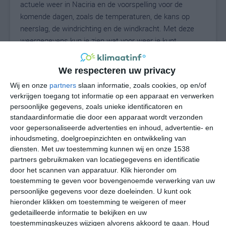
actuele weer in Naciria en de voorspelling voor de
komende dagen, zoals de temperaturen, de kans op
neerslag, de windrichting en de windkracht. Met deze
weergegevens kun je zien wat voor weer je kunt
verwachten in Naciria. Op basis van de
klimaatstatistieken beschrijven we het weer per maand
We respecteren uw privacy
in Naciria. Dit is geen langetermijnverwachting, maar
Wij en onze
partners
slaan informatie, zoals cookies, op en/of
geeft het gemiddelde weerbeeld voor alle maanden van
verkrijgen toegang tot informatie op een apparaat en verwerken
het jaar. Wil je de uitgebreide weersverwachting voor
persoonlijke gegevens, zoals unieke identificatoren en
Naciria zien? Op de pagina met extra weerinformatie
standaardinformatie die door een apparaat wordt verzonden
tonen we de kans op sneeuw, de gevoelstemperatuur,
voor gepersonaliseerde advertenties en inhoud, advertentie- en
de zichtbaarheid, de UV-kracht, de luchtdruk en meer
inhoudsmeting, doelgroepinzichten en ontwikkeling van
goede weerinfo.
diensten.
Met uw toestemming kunnen wij en onze 1538
partners gebruikmaken van locatiegegevens en identificatie
door het scannen van apparatuur. Klik hieronder om
toestemming te geven voor bovengenoemde verwerking van uw
28
persoonlijke gegevens voor deze doeleinden. U kunt ook
N
°C
hieronder klikken om toestemming te weigeren of meer
L
gedetailleerde informatie te bekijken en uw
W
toestemmingskeuzes wijzigen alvorens akkoord te gaan.
Houd