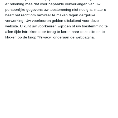
er rekening mee dat voor bepaalde verwerkingen van uw
persoonlijke gegevens uw toestemming niet nodig is, maar u
do
vr
za
zo
ma
heeft het recht om bezwaar te maken tegen dergelijke
verwerking. Uw voorkeuren gelden uitsluitend voor deze
website. U kunt uw voorkeuren wijzigen of uw toestemming te
allen tijde intrekken door terug te keren naar deze site en te
35°
21°
34°
21°
37°
22°
39°
25°
33°
27°
klikken op de knop "Privacy" onderaan de webpagina.
34°C
32°C
27°C
24°C
22°C
21
15:00
18:00
21:00
00:00
03:00
06
15:00
18:00
21:00
00:00
03:00
06
NNO 3
NO 2
ONO 1
ZZO 1
ZZO 1
ZZ
15:00
18:00
21:00
00:00
03:00
06