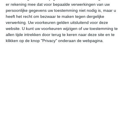
er rekening mee dat voor bepaalde verwerkingen van uw
persoonlijke gegevens uw toestemming niet nodig is, maar u
do
vr
za
zo
ma
heeft het recht om bezwaar te maken tegen dergelijke
verwerking. Uw voorkeuren gelden uitsluitend voor deze
website. U kunt uw voorkeuren wijzigen of uw toestemming te
allen tijde intrekken door terug te keren naar deze site en te
33°
18°
33°
19°
34°
19°
37°
20°
37°
22°
klikken op de knop "Privacy" onderaan de webpagina.
33°C
28°C
24°C
20°C
18°C
18
16:00
19:00
22:00
01:00
04:00
07
16:00
19:00
22:00
01:00
04:00
07
NNO 4
NNO 3
NW 0
ZO 1
ZZO 1
ZZ
16:00
19:00
22:00
01:00
04:00
07