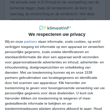
het actuele weer in El Khroub en de voorspelling voor de
komende dagen, zoals de temperaturen, de kans op
neerslag, de windrichting en de windkracht. Met deze
weergegevens kun je zien wat voor weer je kunt
verwachten in El Khroub. Op basis van de
klimaatstatistieken beschrijven we het weer per maand
We respecteren uw privacy
in El Khroub. Dit is geen langetermijnverwachting, maar
Wij en onze
partners
slaan informatie, zoals cookies, op en/of
geeft het gemiddelde weerbeeld voor alle maanden van
verkrijgen toegang tot informatie op een apparaat en verwerken
het jaar. Wil je de uitgebreide weersverwachting voor El
persoonlijke gegevens, zoals unieke identificatoren en
Khroub zien? Op de pagina met extra weerinformatie
standaardinformatie die door een apparaat wordt verzonden
tonen we de kans op sneeuw, de gevoelstemperatuur,
voor gepersonaliseerde advertenties en inhoud, advertentie- en
de zichtbaarheid, de UV-kracht, de luchtdruk en meer
inhoudsmeting, doelgroepinzichten en ontwikkeling van
goede weerinfo.
diensten.
Met uw toestemming kunnen wij en onze 1538
partners gebruikmaken van locatiegegevens en identificatie
door het scannen van apparatuur. Klik hieronder om
toestemming te geven voor bovengenoemde verwerking van uw
26
persoonlijke gegevens voor deze doeleinden. U kunt ook
N
°C
hieronder klikken om toestemming te weigeren of meer
L
gedetailleerde informatie te bekijken en uw
W
toestemmingskeuzes wijzigen alvorens akkoord te gaan.
Houd